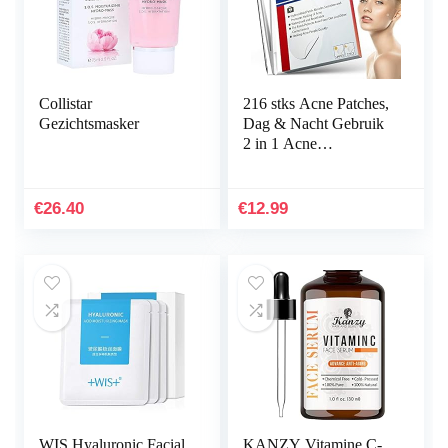
Collistar
216 stks Acne Patches,
Gezichtsmasker
Dag & Nacht Gebruik
2 in 1 Acne
Absorberende Puistje
Patches, Onzichtbare
Effectieve…
€
26.40
€
12.99
WIS Hyaluronic Facial
KANZY Vitamine C-