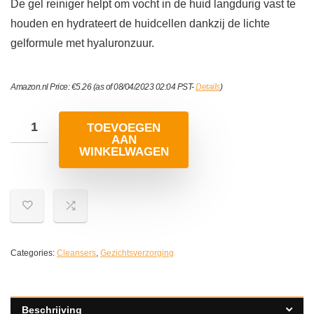
De gel reiniger helpt om vocht in de huid langdurig vast te
houden en hydrateert de huidcellen dankzij de lichte
gelformule met hyaluronzuur.
Amazon.nl Price:
€
5.26
(as of 08/04/2023 02:04 PST-
Details
)
TOEVOEGEN
AAN
WINKELWAGEN
Categories:
Cleansers
,
Gezichtsverzorging
Beschrijving