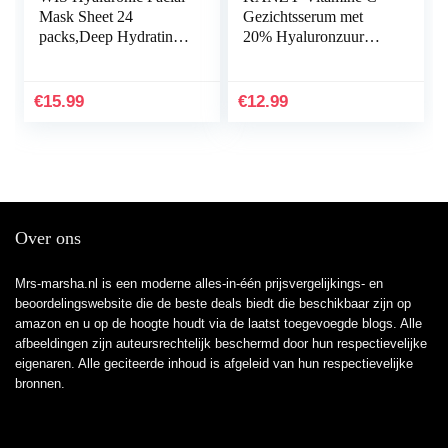
Mask Sheet 24
Gezichtsserum met
packs,Deep Hydrating
20% Hyaluronzuur
Anti-Aging Serum
voor Littekens, Anti-
Moisturizing Face
Aging, Anti-Rimpel,
Mask for Dull Dry
Donkere Kringen en
€
15.99
€
12.99
Skin Care…
Fijne…
Over ons
Mrs-marsha.nl is een moderne alles-in-één prijsvergelijkings- en
beoordelingswebsite die de beste deals biedt die beschikbaar zijn op
amazon en u op de hoogte houdt via de laatst toegevoegde blogs. Alle
afbeeldingen zijn auteursrechtelijk beschermd door hun respectievelijke
eigenaren. Alle geciteerde inhoud is afgeleid van hun respectievelijke
bronnen.