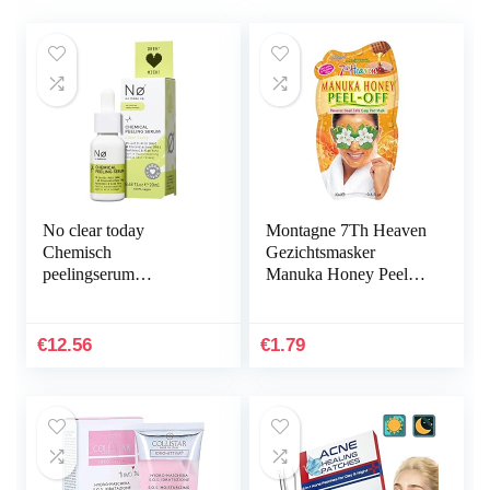
No clear today
Montagne 7Th Heaven
Chemisch
Gezichtsmasker
peelingserum
Manuka Honey Peel-
AHA/PHA – chemisch
Off, 10 ml
gezichtspeeling serum
vermindert roodheid en
€
12.56
€
1.79
irritatie…