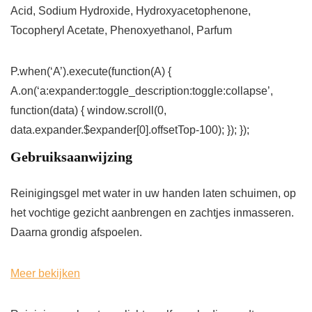
Acid, Sodium Hydroxide, Hydroxyacetophenone,
Tocopheryl Acetate, Phenoxyethanol, Parfum
P.when(‘A’).execute(function(A) {
A.on(‘a:expander:toggle_description:toggle:collapse’,
function(data) { window.scroll(0,
data.expander.$expander[0].offsetTop-100); }); });
Gebruiksaanwijzing
Reinigingsgel met water in uw handen laten schuimen, op
het vochtige gezicht aanbrengen en zachtjes inmasseren.
Daarna grondig afspoelen.
Meer bekijken