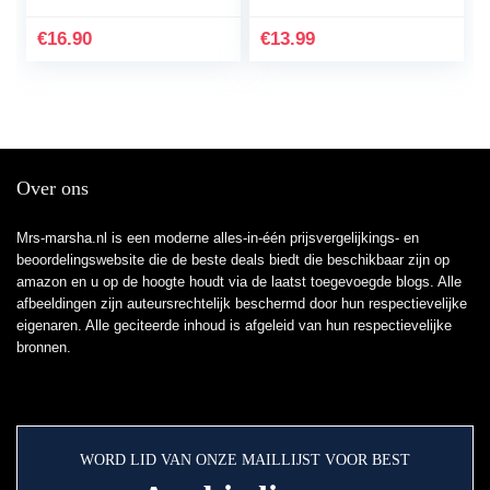
kwaliteit – 80 porties
vegan en…
€
16.90
€
13.99
Over ons
Mrs-marsha.nl is een moderne alles-in-één prijsvergelijkings- en
beoordelingswebsite die de beste deals biedt die beschikbaar zijn op
amazon en u op de hoogte houdt via de laatst toegevoegde blogs. Alle
afbeeldingen zijn auteursrechtelijk beschermd door hun respectievelijke
eigenaren. Alle geciteerde inhoud is afgeleid van hun respectievelijke
bronnen.
WORD LID VAN ONZE MAILLIJST VOOR BEST