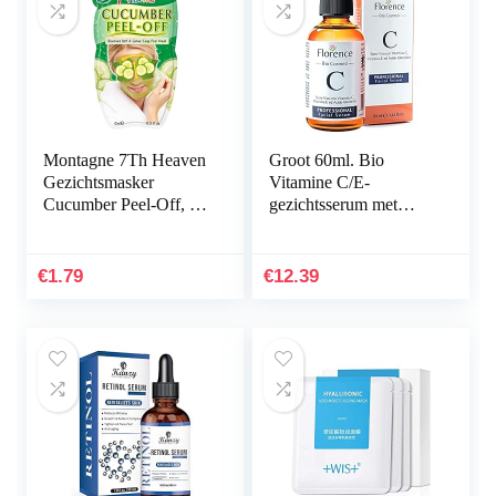
Montagne 7Th Heaven
Groot 60ml. Bio
Gezichtsmasker
Vitamine C/E-
Cucumber Peel-Off, 10
gezichtsserum met
ml
Hyaluronzuur.
Dermaroller Geschikt.
Gezichtsserum met…
€
1.79
€
12.39