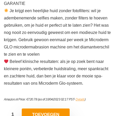
GARANTIE
Je krijgt een heerlijke huid zonder fotofilters: wil je
adembenemende selfies maken, zonder filters te hoeven
gebruiken, om je huid er perfect uit te laten zien? Het was
nog nooit zo eenvoudig geweest om een modieuze huid te
krijgen. Gebruik gewoon eenmaal per week je Microderm
GLO microdermabrasion machine om het diamantverschil
te zien en te voelen
Beleef klinische resultaten: als je op zoek bent naar
kleinere poriën, verbeterde huidstraling, meer spankracht
en zachtere huid, dan ben je klaar voor de mooie spa-
resultaten van ons Microderm Glo-systeem.
Amazon.nl Price:
€
720.78
(as of 10/04/2023 02:17 PST-
Details
)
TOEVOEGEN