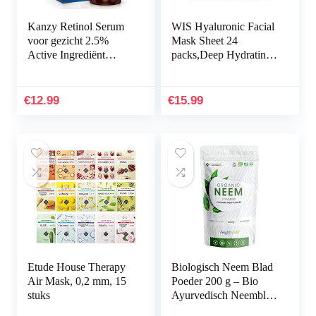
Kanzy Retinol Serum
WIS Hyaluronic Facial
voor gezicht 2.5%
Mask Sheet 24
Active Ingrediënt
packs,Deep Hydrating
Vegan Hyaluronzuur,
Anti-Aging Serum
vitamine A, E.
Moisturizing Face
Organische Aloë Vera
Mask for Dull Dry
€
12.99
€
15.99
Anti…
Skin Care…
Etude House Therapy
Biologisch Neem Blad
Air Mask, 0,2 mm, 15
Poeder 200 g – Bio
stuks
Ayurvedisch Neemblad
poeder van hoge