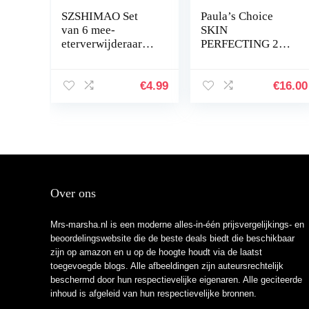
SZSHIMAO Set
Paula’s Choice
van 6 mee-
SKIN
eterverwijderaars,
PERFECTING 2%
comedonenknijper,
BHA Liquid
dubbelzijdig, van
Exfoliant –
roestvrij staal, acne
Exfolieert het
€
4.99
€
16.00
en whiteheads
Gezicht met
voor…
Salicylzuur – gaat
Puistjes, Grove…
Over ons
Mrs-marsha.nl is een moderne alles-in-één prijsvergelijkings- en
beoordelingswebsite die de beste deals biedt die beschikbaar
zijn op amazon en u op de hoogte houdt via de laatst
toegevoegde blogs. Alle afbeeldingen zijn auteursrechtelijk
beschermd door hun respectievelijke eigenaren. Alle geciteerde
inhoud is afgeleid van hun respectievelijke bronnen.