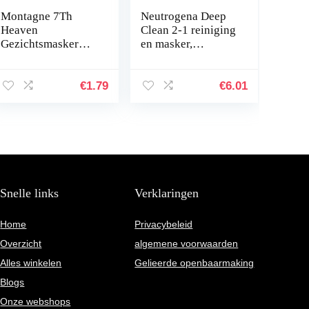
Montagne 7Th
Neutrogena Deep
Heaven
Clean 2-1 reiniging
Gezichtsmasker
en masker,
Cucumber Peel-
kleimasker,
Off, 10 ml
verfrissende
gezichtsreiniging
€
1.79
€
6.01
en gezichtsmasker
met…
Snelle links
Verklaringen
Home
Privacybeleid
Overzicht
algemene voorwaarden
Alles winkelen
Gelieerde openbaarmaking
Blogs
Onze webshops