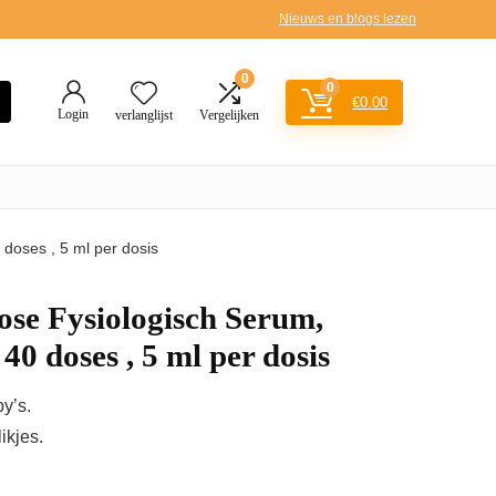
Nieuws en blogs lezen
0
0
€
0.00
Login
verlanglijst
Vergelijken
doses , 5 ml per dosis
ose Fysiologisch Serum,
0 doses , 5 ml per dosis
y’s.
ikjes.