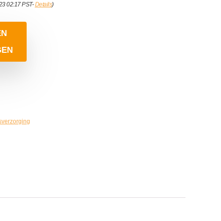
023 02:17 PST-
Details
)
EN
GEN
sverzorging