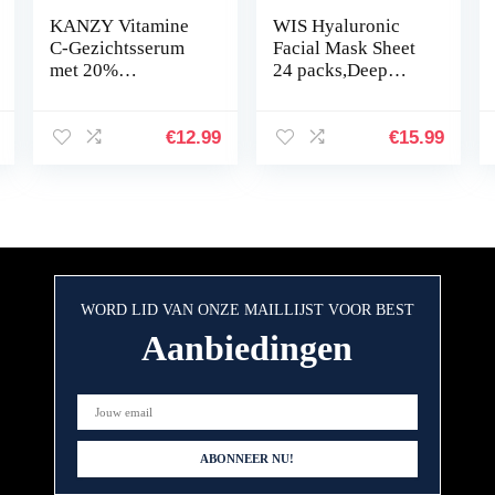
KANZY Vitamine
WIS Hyaluronic
C-Gezichtsserum
Facial Mask Sheet
met 20%
24 packs,Deep
Hyaluronzuur voor
Hydrating Anti-
Littekens, Anti-
Aging Serum
Aging, Anti-
Moisturizing Face
€
12.99
€
15.99
Rimpel, Donkere
Mask for Dull Dry
Kringen en Fijne…
Skin Care…
WORD LID VAN ONZE MAILLIJST VOOR BEST
Aanbiedingen