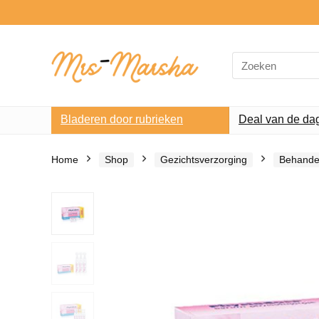
Search
for:
Bladeren door rubrieken
Deal van de da
Home
Shop
Gezichtsverzorging
Behande