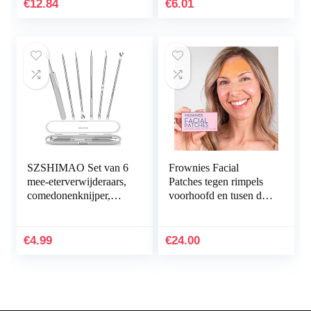
de vermoeide huid met
gezichtsmasker met…
€
12.84
€
6.01
direct…
SZSHIMAO Set van 6
Frownies Facial
mee-eterverwijderaars,
Patches tegen rimpels
comedonenknijper,
voorhoofd en tusen de
dubbelzijdig, van
ogen, 144 stuks
roestvrij staal, acne en
whiteheads voor…
€
4.99
€
24.00