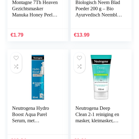
Montagne 7Th Heaven
Biologisch Neem Blad
Gezichtsmasker
Poeder 200 g – Bio
Manuka Honey Peel-
Ayurvedisch Neemblad
Off, 10 ml
poeder van hoge
kwaliteit – 80 porties
vegan en…
€
1.79
€
13.99
Neutrogena Hydro
Neutrogena Deep
Boost Aqua Parel
Clean 2-1 reiniging en
Serum, met
masker, kleimasker,
hyaluronzuur en
verfrissende
vitamine E parels, voor
gezichtsreiniging en