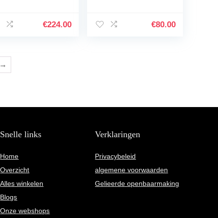
ing Routine, Night
utine voor mannen
ce Cream, Vitamin
voor de vette huid
Day and Night
(geurend)
€
224.00
€
80.00
rum, Facial…
→
Snelle links
Verklaringen
Home
Privacybeleid
Overzicht
algemene voorwaarden
Alles winkelen
Gelieerde openbaarmaking
Blogs
Onze webshops