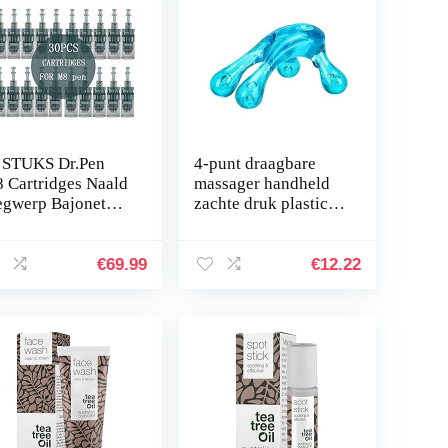
 STUKS Dr.Pen
4-punt draagbare
 Cartridges Naald
massager handheld
gwerp Bajonet
zachte druk plastic
croneedle-pen
massage cervicale
rvangingsonderdel
wervelkolom
,16pin
lichaam ontspannen
€
69.99
€
12.22
tool