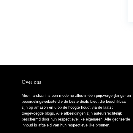
Over ons
Mrs-marsha.nl is een moderne alles-in-één prijsvergelijkings- en
beoordelingswebsite die de beste deals biedt die beschikbaar
zijn op amazon en u op de hoogte houdt via de laatst
toegevoegde blogs. Alle afbeeldingen zijn auteursrechtelijk
beschermd door hun respectievelijke eigenaren. Alle geciteerde
inhoud is afgeleid van hun respectievelijke bronnen.