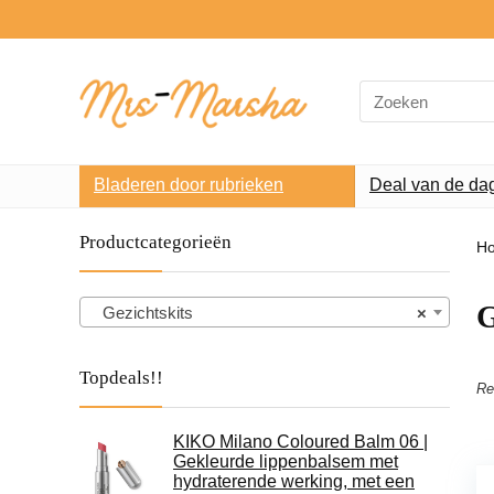
Search
for:
Bladeren door rubrieken
Deal van de da
Productcategorieën
H
G
Gezichtskits
×
Topdeals!!
Re
KIKO Milano Coloured Balm 06 |
Gekleurde lippenbalsem met
hydraterende werking, met een