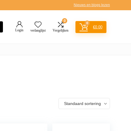
Nieuws en blogs lezen
0
0
€
0.00
Login
verlanglijst
Vergelijken
Standaard sortering