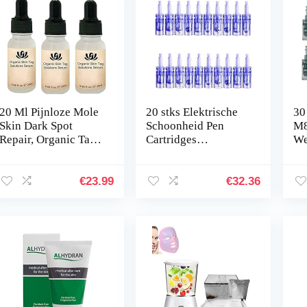
20 Ml Pijnloze Mole
20 stks Elektrische
30
Skin Dark Spot
Schoonheid Pen
M8
Repair, Organic Tags
Cartridges
We
Solutions Ser-um
9/12/36/42 / Nano
Mi
Original, For
Cartridges Bajonet
Ve
Removing Moles
Vervangende
en
€
23.99
€
32.36
Moles Wratten
Onderdelen voor
Skin…
ultima A6…