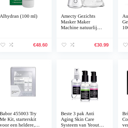
Alhydran (100 ml)
Amecty Gezichts
Au
Masker Maker
Ge
Machine natuurlijke
10
fruit en plantaardige
ge
gezichtsmasker
Te
behandeling DIY
vle
€
48.60
€
30.99
Collageen…
e
Babor 455003 Try
Beste 3 pak Anti
Br
Me Kit, starterskit
Aging Skin Care
Co
voor een heldere,
Systeem van Yeouth,
ve