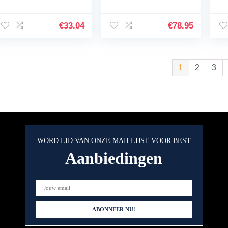
stralende huid, tegen
Professionele
Ag
verkleuringen, 3
Kwaliteit
Fa
delen
Hyaluronzuur Serum,
C 
€
33.04
€
78.95
L22 Gepatenteerde…
Se
1
2
3
WORD LID VAN ONZE MAILLIJST VOOR BEST
Aanbiedingen