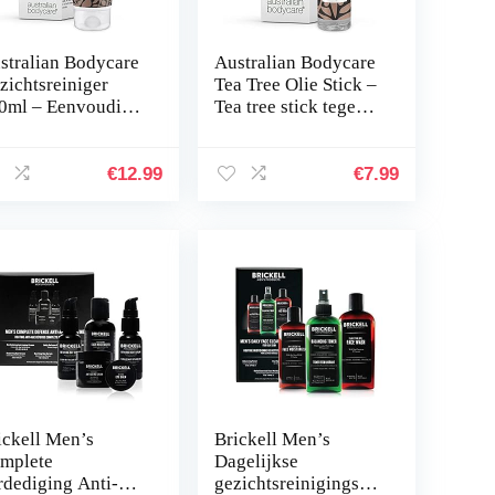
stralian Bodycare
Australian Bodycare
zichtsreiniger
Tea Tree Olie Stick –
0ml – Eenvoudige
Tea tree stick tegen
zichtsreiniger met
onzuiverheden voor
a Tree Olie voor
vlekjes, puistjes en
kjes, puistjes en
een vette, acne…
€
12.99
€
7.99
en…
ickell Men’s
Brickell Men’s
mplete
Dagelijkse
rdediging Anti-
gezichtsreinigingsro