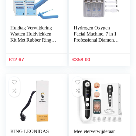
Huidtag Verwijdering
Hydrogen Oxygen
Wratten Huidvlekken
Facial Machine, 7 in 1
Kit Met Rubber Ringen
Professional Diamond
Veilig En Pijn Gratis 2-
Microdermabrasion
5mm Huidtags Voor De
Machine Water Peeling
Meeste…
Hydro Dermabrasion…
€
12.67
€
358.00
KING LEONIDAS
Mee-eterverwijderaar