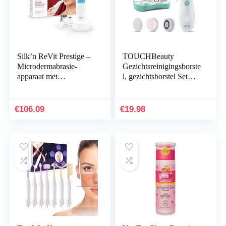
Silk’n ReVit Prestige –
TOUCHBeauty
Microdermabrasie-
Gezichtsreinigingsborste
apparaat met
l, gezichtsborstel Set
diamantpeeling –
met 3 Opzetborstels
Gezichtsverzorging –
voor Zachte Reiniging
Verbetert structuur en…
en Diep Scrubben
€
106.09
€
19.98
AG…