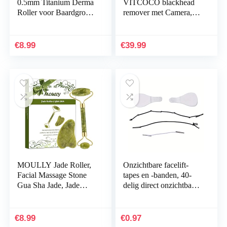
0.5mm Titanium Derma
VITCOCO blackhead
Roller voor Baardgroei
remover met Camera,
– Baard Roller Ook
500W
voor Haargroei,
Pixelverwijderaar,
Pigmentatie, Fijne
Zichtbare 10-Voudige
€
8.99
€
39.99
Lijntjes…
Microscoop, WIFI…
MOULLY Jade Roller,
Onzichtbare facelift-
Facial Massage Stone
tapes en -banden, 40-
Gua Sha Jade, Jade
delig direct onzichtbaar
Facial Roller, Massager
gezicht, V-vormige
Roller Tools Anti
facelift onzichtbare…
Aging, Jade Roller…
€
8.99
€
0.97