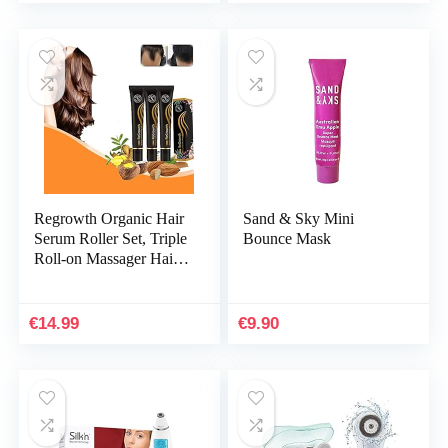
Regrowth Organic Hair
Sand & Sky Mini
Serum Roller Set, Triple
Bounce Mask
Roll-on Massager Hair
Growth Essence, Biotin
Hair Growth Serum,
Scalp…
€
14.99
€
9.90