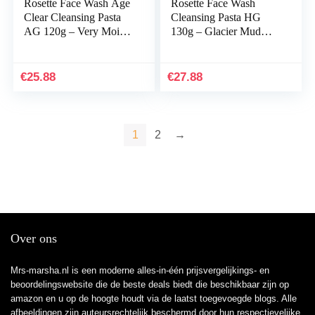
Rosette Face Wash Age
Rosette Face Wash
Clear Cleansing Pasta
Cleansing Pasta HG
AG 120g – Very Moist
130g – Glacier Mud
Blotting Paper Set
Cleanse Blotting Paper
Set
€
25.88
€
27.88
1
2
→
Over ons
Mrs-marsha.nl is een moderne alles-in-één prijsvergelijkings- en
beoordelingswebsite die de beste deals biedt die beschikbaar zijn op
amazon en u op de hoogte houdt via de laatst toegevoegde blogs. Alle
afbeeldingen zijn auteursrechtelijk beschermd door hun respectievelijke