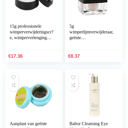
15g professionele
5g
wimperverwijderingscr?
wimperlijmverwijderaar,
e, wimperverlenging
geënte
lijmverwijderingscr?e
wimperverlengingslijmv
Milde valse
erwijderingscrème
wimperlijmverwijderaar
€
17.36
€
8.37
Aanplant van geënte
Babor Cleansing Eye