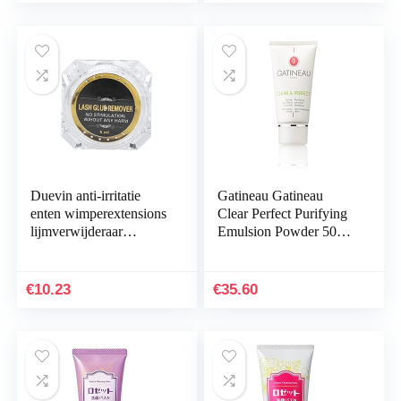
Duevin anti-irritatie
Gatineau Gatineau
enten wimperextensions
Clear Perfect Purifying
lijmverwijderaar
Emulsion Powder 50ml
gelverwijderingscrème
– Voor de vette en
gecombineerde huid
€
10.23
€
35.60