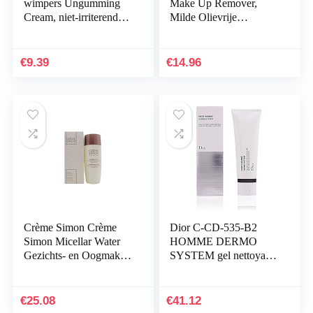
wimpers Ungumming
Make Up Remover,
Cream, niet-irriterende
Milde Olievrije
geur, Degumming
Oogmake-Up Remover,
Cream, Lijm
Reinigt Zacht En
Degumming Agent, 5 g
Grondig, Vrij Van
€
9.39
€
14.96
Parfum, 100…
Crème Simon Crème
Dior C-CD-535-B2
Simon Micellar Water
HOMME DERMO
Gezichts- en Oogmake-
SYSTEM gel nettoyant
up Remover 150ml
micro purifiant 125 ml
€
25.08
€
41.12