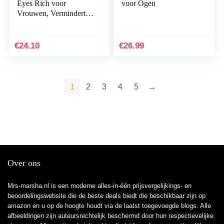
Eyes Rich voor
voor Ogen
Vrouwen, Vermindert
Kringen, 15 ml
€
24.10
€
26.99
1
2
3
4
5
→
Over ons
Mrs-marsha.nl is een moderne alles-in-één prijsvergelijkings- en
beoordelingswebsite die de beste deals biedt die beschikbaar zijn op
amazon en u op de hoogte houdt via de laatst toegevoegde blogs. Alle
afbeeldingen zijn auteursrechtelijk beschermd door hun respectievelijke