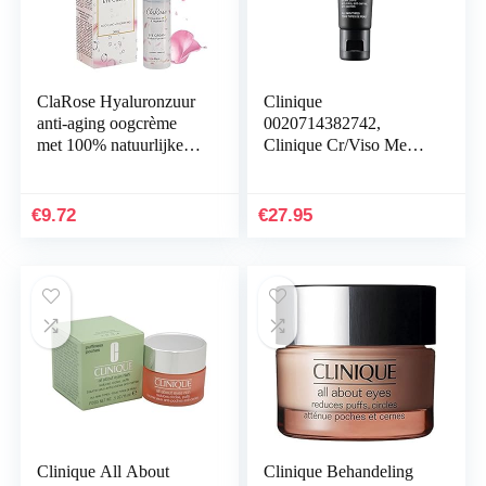
ClaRose Hyaluronzuur
Clinique
anti-aging oogcrème
0020714382742,
met 100% natuurlijke
Clinique Cr/Viso Men
rozenolie; 30 ml
Age Defense Eyes 15
Ml, Oogcontour,
Veelkleurig, U, Man
€
9.72
€
27.95
Clinique All About
Clinique Behandeling