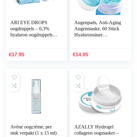
ARI EYE DROPS
Augenpads, Anti-Aging
oogdruppels – 0,3%
Augenmaske, 60 Stück
hyaluron oogdruppels
Hyaluronsäure
tegen droge ogen –
Augenringe
hydraterend en
Augenmaske, Eye
kalmerend (2 x 10 ml)
Patches Entfernen
€
17.95
€
14.05
Taschen, Dunkle…
Avène oogcrème, per
AZALLY Hydrogel
stuk verpakt (1 x 15 ml)
collageen oogmasker –