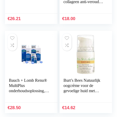
collageen anti-veroudert
onder oogpatches, onder
oogzakken, behandeling
van…
€
26.21
€
18.00
Bauch + Lomb Renu®
Burt’s Bees Natuurlijk
MultiPlus
oogcrème voor de
onderhoudsoplossing, 2
gevoelige huid met
x 500 ml en 60 ml
katoenextract, per stuk
cadeau
verpakt 14,1 g.
€
28.50
€
14.62