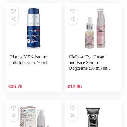
Clarins MEN baume
ClaRose Eye Cream
anti-rides yeux 20 ml
and Face Serum
Oogcrème (30 ml) en
gezichtsserum (20 ml)
met kostbare rozenolie,
yoghurt en een…
€
36.79
€
12.85