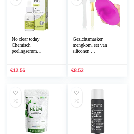
No clear today
Gezichtsmasker,
Chemisch
mengkom, set van
peelingserum
siliconen,
AHA/PHA – chemisch
gezichtsmasker, kom
gezichtspeeling serum
met borstel, stick,
vermindert roodheid en
spatel, kleimasker…
€
12.56
€
8.52
irritatie…