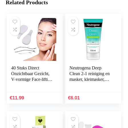
Related Products
40 Stuks Direct
Neutrogena Deep
Onzichtbaar Gezicht,
Clean 2-1 reiniging en
V-vormige Face-lifting
masker, kleimasker,
Onzichtbare
verfrissende
Gezichtssticker, Nek-
gezichtsreiniging en
en Oogliftset voor
gezichtsmasker met…
€
11.99
€
6.01
Woman’s…