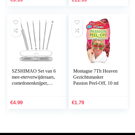
voor…
Woman’s…
SZSHIMAO Set van 6
Montagne 7Th Heaven
mee-eterverwijderaars,
Gezichtsmasker
comedonenknijper,
Passion Peel-Off, 10 ml
dubbelzijdig, van
roestvrij staal, acne en
whiteheads voor…
€
4.99
€
1.79