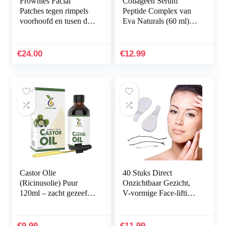
Frownies Facial
Collageen Serum
Patches tegen rimpels
Peptide Complex van
voorhoofd en tusen de
Eva Naturals (60 ml) –
ogen, 144 stuks
Rimpels Verminderen
met Beste
Antiveroudering
€
24.00
€
12.99
Gezichtsserum…
Castor Olie
40 Stuks Direct
(Ricinusolie) Puur
Onzichtbaar Gezicht,
120ml – zacht gezeefd
V-vormige Face-lifting
voor eenvoudige
Onzichtbare
toepassing – Castor Oil
Gezichtssticker, Nek-
natuurlijk serum
en Oogliftset voor
€
9.99
€
11.99