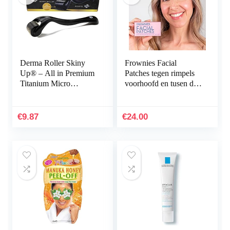
Derma Roller Skiny
Frownies Facial
Up® – All in Premium
Patches tegen rimpels
Titanium Micro
voorhoofd en tusen de
Needles/Many Good
ogen, 144 stuks
Sizes for
Choice/Instructions in
€
9.87
€
24.00
German and…