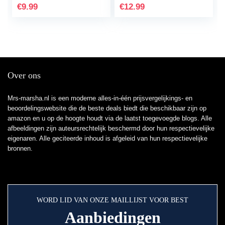
natuurlijk serum
Effectieve…
€
9.99
€
12.99
voor…
Over ons
Mrs-marsha.nl is een moderne alles-in-één prijsvergelijkings- en
beoordelingswebsite die de beste deals biedt die beschikbaar zijn op
amazon en u op de hoogte houdt via de laatst toegevoegde blogs. Alle
afbeeldingen zijn auteursrechtelijk beschermd door hun respectievelijke
eigenaren. Alle geciteerde inhoud is afgeleid van hun respectievelijke
bronnen.
WORD LID VAN ONZE MAILLIJST VOOR BEST
Aanbiedingen