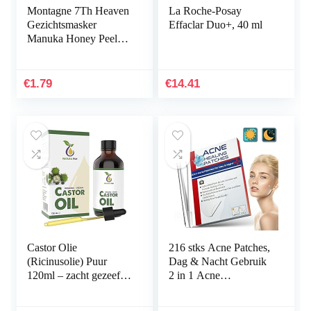
Montagne 7Th Heaven
La Roche-Posay
Gezichtsmasker
Effaclar Duo+, 40 ml
Manuka Honey Peel-
Off, 10 ml
€
1.79
€
14.41
Castor Olie
216 stks Acne Patches,
(Ricinusolie) Puur
Dag & Nacht Gebruik
120ml – zacht gezeefd
2 in 1 Acne
voor eenvoudige
Absorberende Puistje
toepassing – Castor Oil
Patches, Onzichtbare