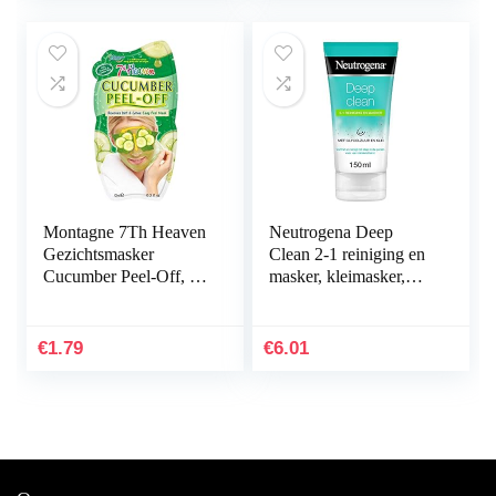
Montagne 7Th Heaven
Neutrogena Deep
Gezichtsmasker
Clean 2-1 reiniging en
Cucumber Peel-Off, 10
masker, kleimasker,
ml
verfrissende
gezichtsreiniging en
gezichtsmasker met…
€
1.79
€
6.01