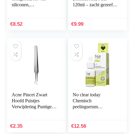
siliconen,
120ml – zacht gezeefd
gezichtsmasker, kom
voor eenvoudige
met borstel, stick,
toepassing – Castor Oil
spatel, kleimasker…
natuurlijk serum
€
8.52
€
9.99
voor…
Acne Pincet Zwart
No clear today
Hoofd Puistjes
Chemisch
Verwijdering Puntige
peelingserum
Bend Gib Hoofd
AHA/PHA – chemisch
Gezicht Care
gezichtspeeling serum
Gereedschap Mee-eter
vermindert roodheid en
€
2.35
€
12.56
Comedone Acne…
irritatie…