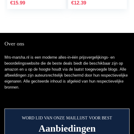
Mask for Dull Dry
Gezichtsserum met…
€
15.99
€
12.39
Skin Care…
Over ons
Mrs-marsha.nl is een moderne alles-in-één prijsvergelijkings- en
beoordelingswebsite die de beste deals biedt die beschikbaar zijn op
amazon en u op de hoogte houdt via de laatst toegevoegde blogs. Alle
afbeeldingen zijn auteursrechtelijk beschermd door hun respectievelijke
eigenaren. Alle geciteerde inhoud is afgeleid van hun respectievelijke
bronnen.
WORD LID VAN ONZE MAILLIJST VOOR BEST
Aanbiedingen