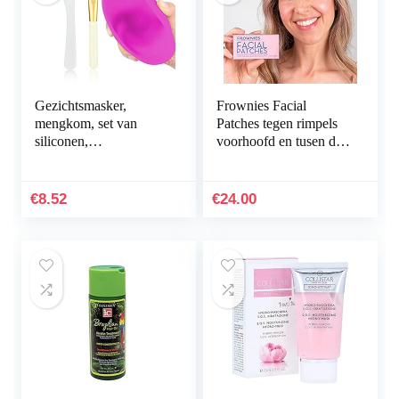
Gezichtsmasker,
Frownies Facial
mengkom, set van
Patches tegen rimpels
siliconen,
voorhoofd en tusen de
gezichtsmasker, kom
ogen, 144 stuks
met borstel, stick,
spatel, kleimasker…
€
8.52
€
24.00