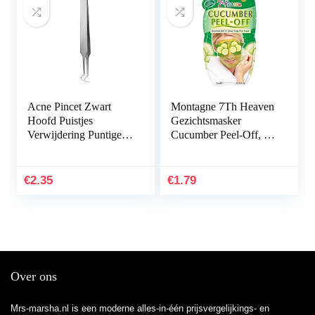
Acne Pincet Zwart
Montagne 7Th Heaven
Hoofd Puistjes
Gezichtsmasker
Verwijdering Puntige
Cucumber Peel-Off, 10
Bend Gib Hoofd
ml
Gezicht Care
Gereedschap Mee-eter
€
2.35
€
1.79
Comedone Acne…
Over ons
Mrs-marsha.nl is een moderne alles-in-één prijsvergelijkings- en