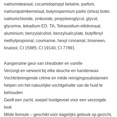
natriumstearaat, cocamidopropyl betaïne, parfum,
natriumpalmkernelaat, butyrospermum parkii (shea) boter,
natriumchloride, zinkoxide, propyleenglycol, glycol,
glycerine, tetradium ED. TA, Tetrasodium ettidronaat,
aluminium, benzylalcohol, benzylsalicylate, butylfenyl
methylpropional, coumarine, hexyl cinnamal, limoneen,
linalool, CI 15985, CI 19140, CI 77891
Aangename geur van sheaboter en vanille
Verzorgt en verwent bij elke douche en handenwas
Vochtinbrengende crème en milde reinigingssubstansen
helpen om het natuurlijke vochtgehalte van de huid te
behouden
Geeft een zacht, soepel huidgevoel voor een verzorgde
look
Milde formule – geschikt voor dagelijks gebruik op gezicht,