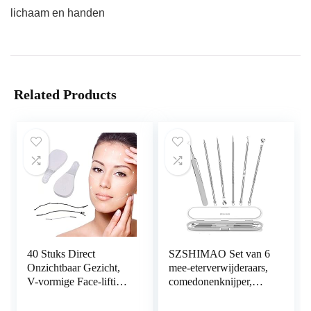
lichaam en handen
Related Products
40 Stuks Direct
SZSHIMAO Set van 6
Onzichtbaar Gezicht,
mee-eterverwijderaars,
V-vormige Face-lifting
comedonenknijper,
Onzichtbare
dubbelzijdig, van
Gezichtssticker, Nek-
roestvrij staal, acne en