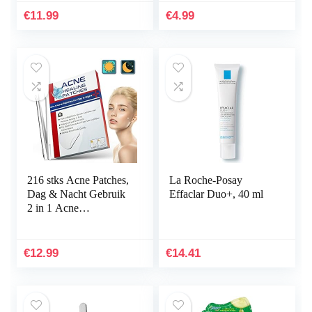
en Oogliftset voor
whiteheads voor…
€
11.99
€
4.99
Woman’s…
216 stks Acne Patches,
La Roche-Posay
Dag & Nacht Gebruik
Effaclar Duo+, 40 ml
2 in 1 Acne
Absorberende Puistje
Patches, Onzichtbare
Effectieve…
€
12.99
€
14.41