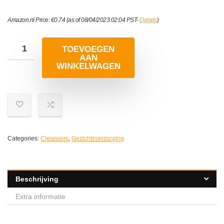
Amazon.nl Price:
€
0.74
(as of 08/04/2023 02:04 PST-
Details
)
TOEVOEGEN
AAN
WINKELWAGEN
Categories:
Cleansers
,
Gezichtsverzorging
Beschrijving
Extra informatie