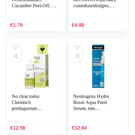
Cucumber Peel-Off, 10
comedonenknijper,
ml
dubbelzijdig, van
roestvrij staal, acne en
whiteheads voor…
€
1.79
€
4.99
No clear today
Neutrogena Hydro
Chemisch
Boost Aqua Parel
peelingserum
Serum, met
AHA/PHA – chemisch
hyaluronzuur en
gezichtspeeling serum
vitamine E parels, voor
vermindert roodheid en
de vermoeide huid met
€
12.56
€
12.84
irritatie…
direct…