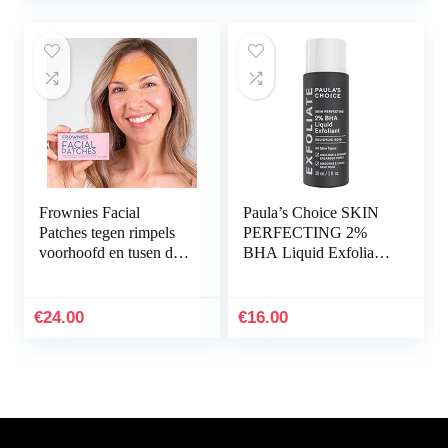
Frownies Facial
Paula’s Choice SKIN
Patches tegen rimpels
PERFECTING 2%
voorhoofd en tusen de
BHA Liquid Exfoliant
ogen, 144 stuks
– Exfolieert het Gezicht
met Salicylzuur – gaat
Puistjes, Grove…
€
24.00
€
16.00