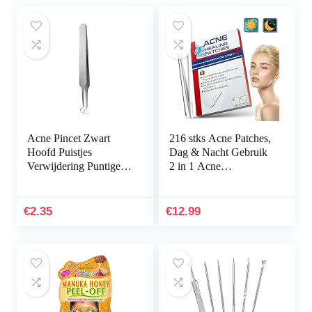
Acne Pincet Zwart
216 stks Acne Patches,
Hoofd Puistjes
Dag & Nacht Gebruik
Verwijdering Puntige
2 in 1 Acne
Bend Gib Hoofd
Absorberende Puistje
Gezicht Care
Patches, Onzichtbare
Gereedschap Mee-eter
Effectieve…
€
2.35
€
12.99
Comedone Acne…