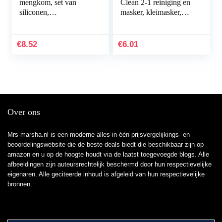
mengkom, set van
Clean 2-1 reiniging en
siliconen,
masker, kleimasker,
gezichtsmasker, kom
verfrissende
met borstel, stick,
gezichtsreiniging en
spatel, kleimasker…
gezichtsmasker met…
€
8.52
€
6.01
Over ons
Mrs-marsha.nl is een moderne alles-in-één prijsvergelijkings- en
beoordelingswebsite die de beste deals biedt die beschikbaar zijn op
amazon en u op de hoogte houdt via de laatst toegevoegde blogs. Alle
afbeeldingen zijn auteursrechtelijk beschermd door hun respectievelijke
eigenaren. Alle geciteerde inhoud is afgeleid van hun respectievelijke
bronnen.