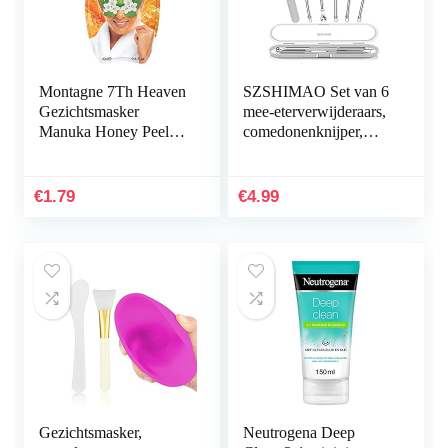
Montagne 7Th Heaven
SZSHIMAO Set van 6
Gezichtsmasker
mee-eterverwijderaars,
Manuka Honey Peel-
comedonenknijper,
Off, 10 ml
dubbelzijdig, van
roestvrij staal, acne en
whiteheads voor…
€
1.79
€
4.99
Gezichtsmasker,
Neutrogena Deep