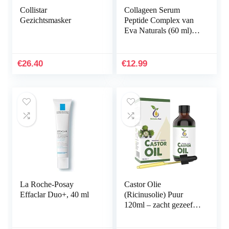
Collistar
Collageen Serum
Gezichtsmasker
Peptide Complex van
Eva Naturals (60 ml) –
Rimpels Verminderen
met Beste
Antiveroudering
€
26.40
€
12.99
Gezichtsserum…
La Roche-Posay
Castor Olie
Effaclar Duo+, 40 ml
(Ricinusolie) Puur
120ml – zacht gezeefd
voor eenvoudige
toepassing – Castor Oil