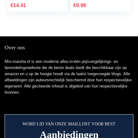
natuurlijk serum
€
14.41
€
9.99
voor…
Over ons
Mrs-marsha.nl is een moderne alles-in-één prijsvergelijkings- en
beoordelingswebsite die de beste deals biedt die beschikbaar zijn op
amazon en u op de hoogte houdt via de laatst toegevoegde blogs. Alle
afbeeldingen zijn auteursrechtelijk beschermd door hun respectievelijke
eigenaren. Alle geciteerde inhoud is afgeleid van hun respectievelijke
bronnen.
WORD LID VAN ONZE MAILLIJST VOOR BEST
Aanbiedingen