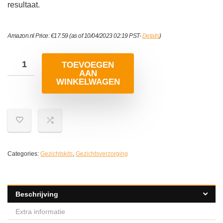
resultaat.
Amazon.nl Price:
€
17.59
(as of 10/04/2023 02:19 PST-
Details
)
TOEVOEGEN
AAN
WINKELWAGEN
Categories:
Gezichtskits
,
Gezichtsverzorging
Beschrijving
Extra informatie