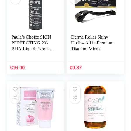
Paula’s Choice SKIN
Derma Roller Skiny
PERFECTING 2%
Up® – All in Premium
BHA Liquid Exfoliant
Titanium Micro
– Exfolieert het Gezicht
Needles/Many Good
met Salicylzuur – gaat
Sizes for
Puistjes, Grove…
Choice/Instructions in
€
16.00
€
9.87
German and…