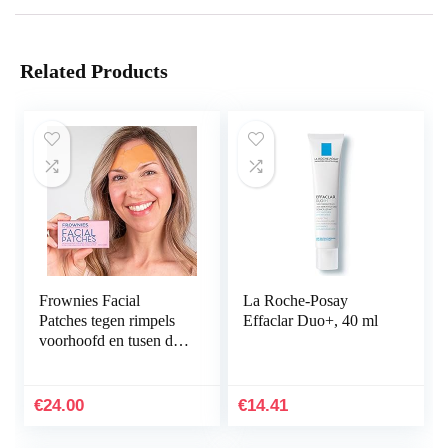
Related Products
Frownies Facial
La Roche-Posay
Patches tegen rimpels
Effaclar Duo+, 40 ml
voorhoofd en tusen de
ogen, 144 stuks
€
24.00
€
14.41