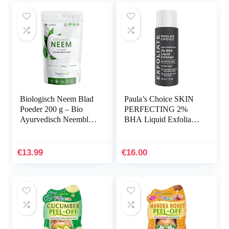
Biologisch Neem Blad
Paula’s Choice SKIN
Poeder 200 g – Bio
PERFECTING 2%
Ayurvedisch Neemblad
BHA Liquid Exfoliant
poeder van hoge
– Exfolieert het Gezicht
kwaliteit – 80 porties
met Salicylzuur – gaat
vegan en…
Puistjes, Grove…
€
13.99
€
16.00