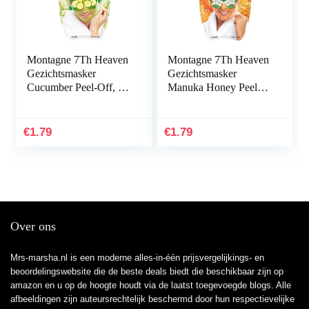
Montagne 7Th Heaven
Montagne 7Th Heaven
Gezichtsmasker
Gezichtsmasker
Cucumber Peel-Off, 10
Manuka Honey Peel-
ml
Off, 10 ml
€
1.79
€
1.79
Over ons
Mrs-marsha.nl is een moderne alles-in-één prijsvergelijkings- en
beoordelingswebsite die de beste deals biedt die beschikbaar zijn op
amazon en u op de hoogte houdt via de laatst toegevoegde blogs. Alle
afbeeldingen zijn auteursrechtelijk beschermd door hun respectievelijke