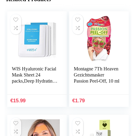
WIS Hyaluronic Facial
Montagne 7Th Heaven
Mask Sheet 24
Gezichtsmasker
packs,Deep Hydrating
Passion Peel-Off, 10 ml
Anti-Aging Serum
Moisturizing Face
Mask for Dull Dry
€
15.99
€
1.79
Skin Care…