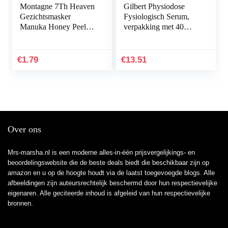
Montagne 7Th Heaven
Gilbert Physiodose
Gezichtsmasker
Fysiologisch Serum,
Manuka Honey Peel-
verpakking met 40
Off, 10 ml
doses , 5 ml per dosis
€
1.79
€
13.51
Over ons
Mrs-marsha.nl is een moderne alles-in-één prijsvergelijkings- en
beoordelingswebsite die de beste deals biedt die beschikbaar zijn op
amazon en u op de hoogte houdt via de laatst toegevoegde blogs. Alle
afbeeldingen zijn auteursrechtelijk beschermd door hun respectievelijke
eigenaren. Alle geciteerde inhoud is afgeleid van hun respectievelijke
bronnen.