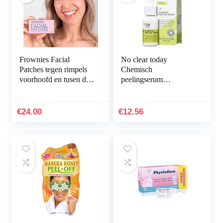
Frownies Facial
No clear today
Patches tegen rimpels
Chemisch
voorhoofd en tusen de
peelingserum
ogen, 144 stuks
AHA/PHA – chemisch
gezichtspeeling serum
vermindert roodheid en
€
24.00
€
12.56
irritatie…