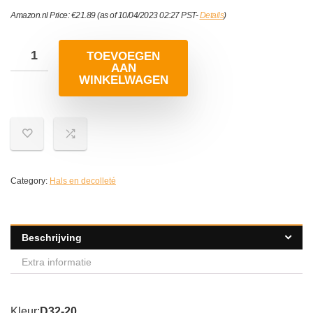
Amazon.nl Price:
€
21.89
(as of 10/04/2023 02:27 PST-
Details
)
TOEVOEGEN
AAN
WINKELWAGEN
Category:
Hals en decolleté
Beschrijving
Extra informatie
Kleur:
D32-20