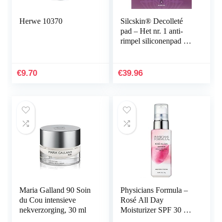
Herwe 10370
Silcskin® Decolleté
pad – Het nr. 1 anti-
rimpel siliconenpad uit
de VS – zelfklevend en
duurzaam herbruikbaar
€
9.70
€
39.96
Maria Galland 90 Soin
Physicians Formula –
du Cou intensieve
Rosé All Day
nekverzorging, 30 ml
Moisturizer SPF 30 –
Dagcrème –