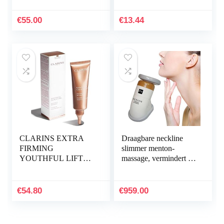
Hydraterende
Gezichtscrème met
€
55.00
€
13.44
SPF 30 – Verheldert…
CLARINS EXTRA
Draagbare neckline
FIRMING
slimmer menton-
YOUTHFUL LIFT
massage, vermindert de
NECK &
huid en de nekspieren
DECOLLETE CARE
voor mannen en
75ML
vrouwen
€
54.80
€
959.00