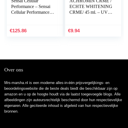
Sensai Cellular
ACHROMIN CRME /
Performance – Sensai
ECHTE WHITENING
Cellular Performance –
CRME/ 45 ml. – UV
Throat and Bust Lifting
verwijdert en voorkomt
Effect 100 ml
herhaling van
gepigmenteerde
€
125.86
€
9.94
donkere vlekken…
Over ons
Mrs-marsha.nl is een moderne alles-in-één prijsvergelijkings- en
beoordelingswebsite die de beste deals biedt die beschikbaar zijn op
amazon en u op de hoogte houdt via de laatst toegevoegde blogs. Alle
afbeeldingen zijn auteursrechtelijk beschermd door hun respectievelijke
eigenaren. Alle geciteerde inhoud is afgeleid van hun respectievelijke
bronnen.