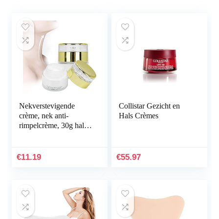
Nekverstevigende
Collistar Gezicht en
crème, nek anti-
Hals Crèmes
rimpelcrème, 30g hals
verhelderende
aanscherping
Moisturizer
€
11.19
€
55.97
verstevigende
liftende…