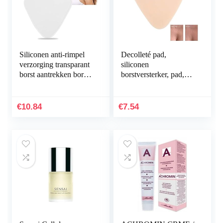
Siliconen anti-rimpel
Decolleté pad,
verzorging transparant
siliconen
borst aantrekken borst
borstversterker, pad,
huid kist pad driehoek
anti-rimpel, anti-aging,
lifting
breast, lift borst patch
vlees (driehoekige
€
10.84
€
7.54
vorm…