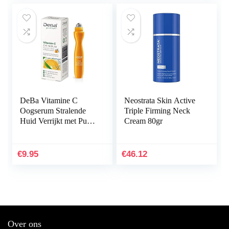
DeBa Vitamine C
Neostrata Skin Active
Oogserum Stralende
Triple Firming Neck
Huid Verrijkt met Pure
Cream 80gr
Vit. C, hyaluronzuur en
klimopextract
€
9.95
€
46.12
Over ons