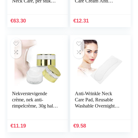
Neck Care, per stuk
Care Cream Anti
verpakt (1 x 30 ml)
Rimpel Lifting Lifting
Firming Cream
Hydraterende
€
63.30
€
12.31
whitening voor…
Nekverstevigende
Anti-Wrinkle Neck
crème, nek anti-
Care Pad, Reusable
rimpelcrème, 30g hals
Washable Overnight
verhelderende
Smoothing Silicone
aanscherping
Masks Neck Tape
Moisturizer
Neckline Patch For
€
11.19
€
9.58
verstevigende
Neck…
liftende…