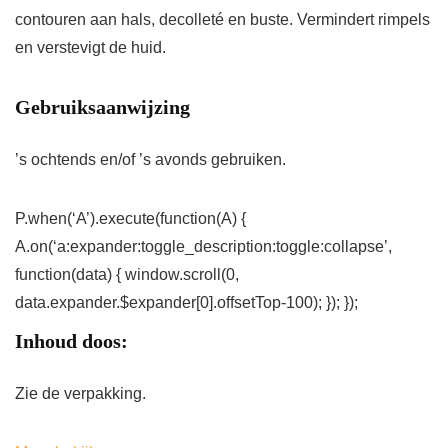
contouren aan hals, decolleté en buste. Vermindert rimpels
en verstevigt de huid.
Gebruiksaanwijzing
’s ochtends en/of ’s avonds gebruiken.
P.when(‘A’).execute(function(A) {
A.on(‘a:expander:toggle_description:toggle:collapse’,
function(data) { window.scroll(0,
data.expander.$expander[0].offsetTop-100); }); });
Inhoud doos:
Zie de verpakking.