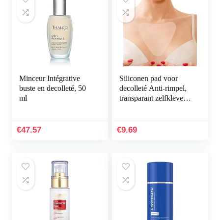
Minceur Intégrative
Siliconen pad voor
buste en decolleté, 50
decolleté Anti-rimpel,
ml
transparant zelfklevend
borstkussen,
borstverzorging om
borstrimpels te…
€
47.57
€
9.69