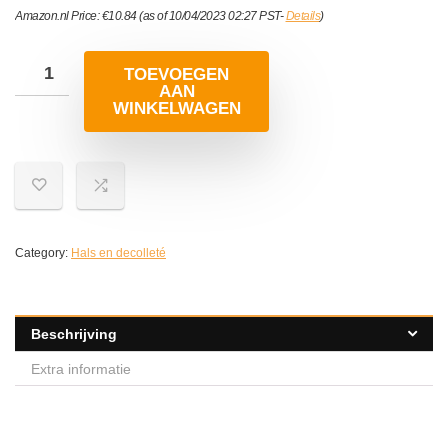
Amazon.nl Price:
€
10.84
(as of 10/04/2023 02:27 PST-
Details
)
TOEVOEGEN
AAN
WINKELWAGEN
Category:
Hals en decolleté
Beschrijving
Extra informatie