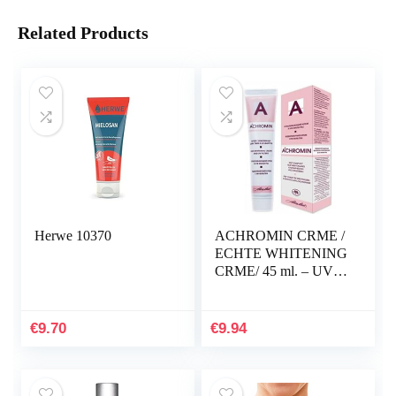
Related Products
Herwe 10370
ACHROMIN CRME /
ECHTE WHITENING
CRME/ 45 ml. – UV
verwijdert en voorkomt
herhaling van
gepigmenteerde
€
9.70
€
9.94
donkere vlekken…