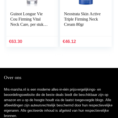
Guinot Longue Vie
Neostrata Skin Active
Cou Firming Vital
Triple Firming Neck
Neck Care, per stuk
Cream 80gr
verpakt (1 x 30 ml)
€
63.30
€
46.12
Over ons
Mrs-marsha.nl is een moderne alles-in-één prijsvergelijkings- en
beoordelingswebsite die de beste deals biedt die beschikbaar zijn op
amazon en u op de hoogte houdt via de laatst toegevoegde blogs. Alle
afbeeldingen zijn auteursrechtelijk beschermd door hun respectievelijke
eigenaren. Alle geciteerde inhoud is afgeleid van hun respectievelijke
bronnen.