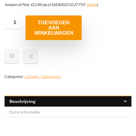
Amazon.nl Price:
€
12.69
(as of 10/04/2023 02:27 PST-
Details
)
TOEVOEGEN
AAN
WINKELWAGEN
Categories:
Lichaam
,
Talkpoeders
Beschrijving
Extra informatie