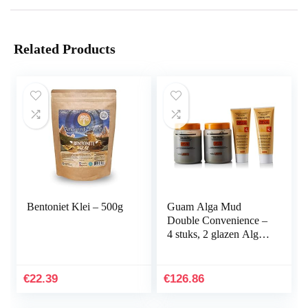
Related Products
Bentoniet Klei – 500g
Guam Alga Mud
Double Convenience –
4 stuks, 2 glazen Alga
Mud 1000 g – 750 ml
+ 2 crèmegels 250 ml
€
22.39
€
126.86