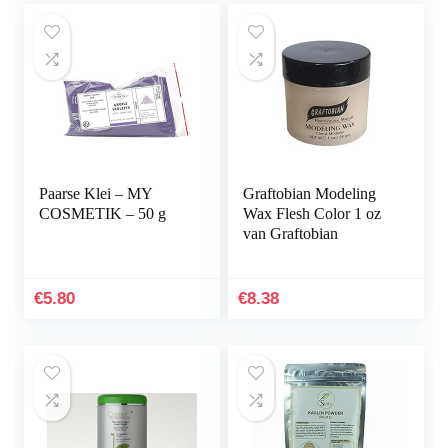
Paarse Klei – MY
Graftobian Modeling
COSMETIK – 50 g
Wax Flesh Color 1 oz
van Graftobian
€
5.80
€
8.38