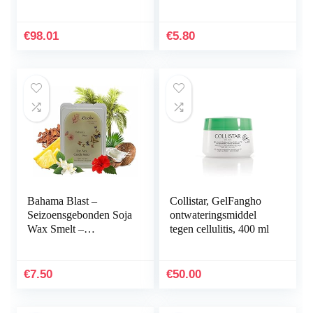
€
98.01
€
5.80
Bahama Blast –
Collistar, GelFangho
Seizoensgebonden Soja
ontwateringsmiddel
Wax Smelt –
tegen cellulitis, 400 ml
(Kokosmelk, Ananas &
Hibiscus)
€
7.50
€
50.00