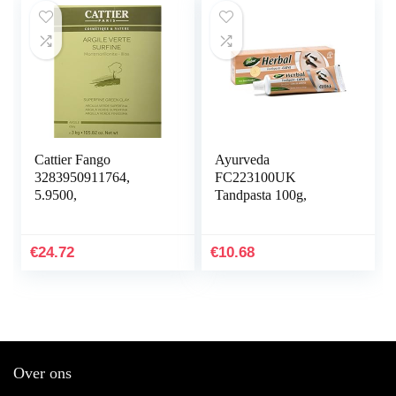
Cattier Fango
Ayurveda
3283950911764,
FC223100UK
5.9500,
Tandpasta 100g,
€
24.72
€
10.68
Over ons