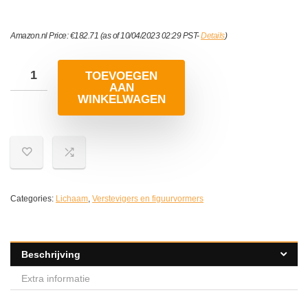
Amazon.nl Price:
€
182.71
(as of 10/04/2023 02:29 PST-
Details
)
TOEVOEGEN
AAN
WINKELWAGEN
Categories:
Lichaam
,
Verstevigers en figuurvormers
Beschrijving
Extra informatie