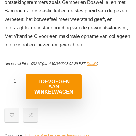
ontstekingsremmers zoals Gember en Boswellia, en met
Bamboe dat de elasticiteit en de stevigheid van de pezen
verbetert, het botweefsel meer weerstand geeft, en
bijdraagt tot de instandhouding van de gewrichtsvloeistof,
Met Vitamine C voor een maximale opname van collageen
in onze botten, pezen en gewrichten.
Amazon.nl Price:
€
32.95
(as of 10/04/2023 02:29 PST-
Details
)
TOEVOEGEN
AAN
WINKELWAGEN
Categories:
Lichaam
,
Verstevigers en figuurvormers