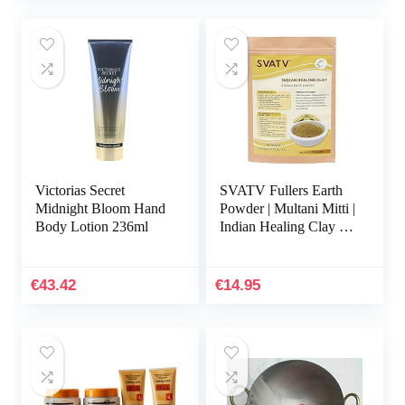
Victorias Secret
SVATV Fullers Earth
Midnight Bloom Hand
Powder | Multani Mitti |
Body Lotion 236ml
Indian Healing Clay |
Bentonite Clay | Deep
Skin Pore Purifying
Face Mask…
€
43.42
€
14.95