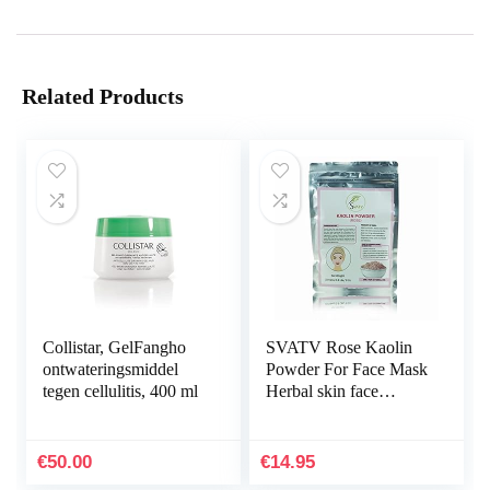
Related Products
Collistar, GelFangho
SVATV Rose Kaolin
ontwateringsmiddel
Powder For Face Mask
tegen cellulitis, 400 ml
Herbal skin face
Powder Makeup, Bath
Bomb Clay, DIY Spa
Mud Mask For Facial
€
50.00
€
14.95
Face…