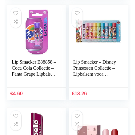
oliën…
Lip Smacker E88858 –
Lip Smacker – Disney
Coca Cola Collectie –
Prinsessen Collectie –
Fanta Grape Lipbalsem
Lipbalsem voor
voor Kinderen – Fanta
Kinderen – Lipgloss
Grape Smaak – Leuk
voor Meisjes in 8
Cadeau voor Uw…
Verschillende
€
4.60
€
13.26
Smaken…