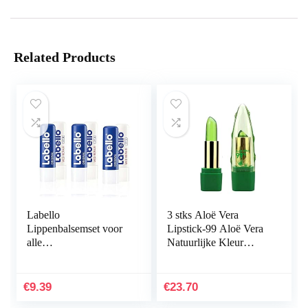
Related Products
Labello
3 stks Aloë Vera
Lippenbalsemset voor
Lipstick-99 Aloë Vera
alle
Natuurlijke Kleur
weersomstandigheden,
Veranderende Jelly
zeer voedende
Lipstick, langdurige
vochtinbrengende
Hydraterende…
€
9.39
€
23.70
lippenbalsem, minerale