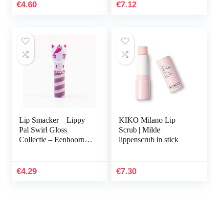
Cadeau voor Uw…
€
4.60
€
7.12
Lip Smacker – Lippy
KIKO Milano Lip
Pal Swirl Gloss
Scrub | Milde
Collectie – Eenhoorn
lippenscrub in stick
Lipbalsem voor
Kinderen – Unicorn
Frosting Smaak –
€
4.29
€
7.30
Lipgloss…