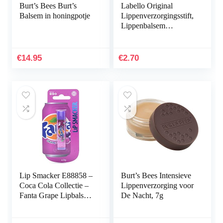
Burt’s Bees Burt’s
Labello Original
Balsem in honingpotje
Lippenverzorgingsstift,
Lippenbalsem
Beschermt Tegen
Uitdroging, 1 Stuk
€
14.95
€
2.70
Lip Smacker E88858 –
Burt’s Bees Intensieve
Coca Cola Collectie –
Lippenverzorging voor
Fanta Grape Lipbalsem
De Nacht, 7g
voor Kinderen – Fanta
Grape Smaak – Leuk