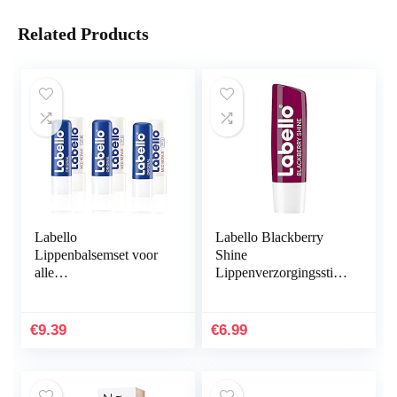
Related Products
Labello
Labello Blackberry
Lippenbalsemset voor
Shine
alle
Lippenverzorgingsstift
weersomstandigheden,
in 1 stuks (1 x 4,8 g),
zeer voedende
met zachtrode glans en
vochtinbrengende
glinsterende
€
9.39
€
6.99
lippenbalsem, minerale
pigmenten…
oliën…