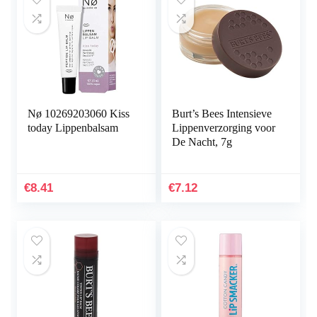
Nø 10269203060 Kiss
Burt’s Bees Intensieve
today Lippenbalsam
Lippenverzorging voor
De Nacht, 7g
€
8.41
€
7.12