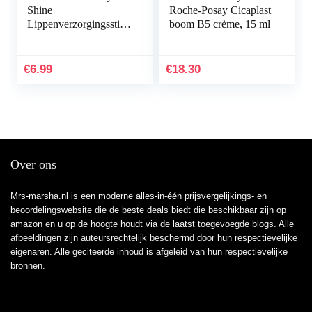
Shine
Roche-Posay Cicaplast
Lippenverzorgingsstift
boom B5 crème, 15 ml
in 1 stuks (1 x 4,8 g),
met zachtrode glans en
glinsterende
€
6.99
€
18.30
pigmenten…
Over ons
Mrs-marsha.nl is een moderne alles-in-één prijsvergelijkings- en
beoordelingswebsite die de beste deals biedt die beschikbaar zijn op
amazon en u op de hoogte houdt via de laatst toegevoegde blogs. Alle
afbeeldingen zijn auteursrechtelijk beschermd door hun respectievelijke
eigenaren. Alle geciteerde inhoud is afgeleid van hun respectievelijke
bronnen.