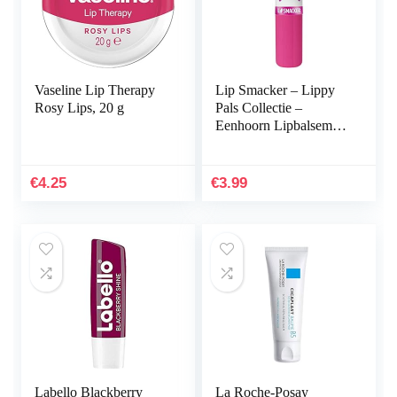
Vaseline Lip Therapy
Lip Smacker – Lippy
Rosy Lips, 20 g
Pals Collectie –
Eenhoorn Lipbalsem
voor Kinderen –
Unicorn Magic Smaak
– Cadeau voor Meisjes
€
4.25
€
3.99
– 1…
Labello Blackberry
La Roche-Posay