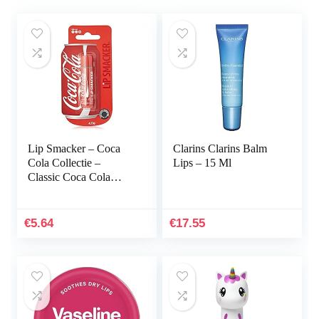
Lip Smacker – Coca
Clarins Clarins Balm
Cola Collectie –
Lips – 15 Ml
Classic Coca Cola
Lipbalsem voor
Kinderen – Traditionele
Cola Smaak – Leuk
€
5.64
€
17.55
Cadeau…