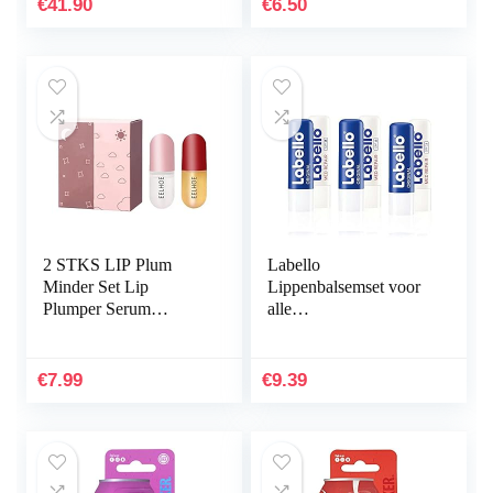
€
41.90
€
6.50
2 STKS LIP Plum
Labello
Minder Set Lip
Lippenbalsemset voor
Plumper Serum
alle
Capsules Langdurige
weersomstandigheden,
Lip Gloss Duidelijke
zeer voedende
Lip Enhancer Plulper
vochtinbrengende
€
7.99
€
9.39
Natural Lip…
lippenbalsem, minerale
oliën…