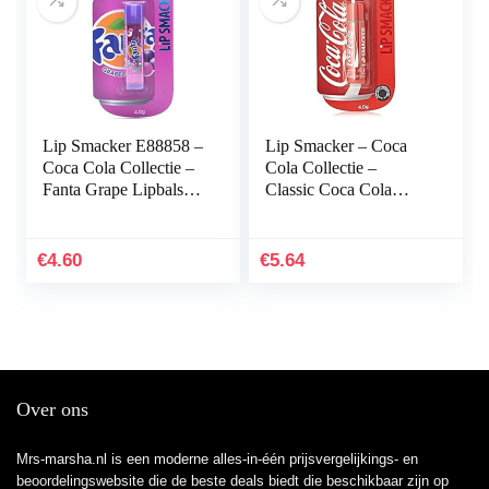
Lip Smacker E88858 –
Lip Smacker – Coca
Coca Cola Collectie –
Cola Collectie –
Fanta Grape Lipbalsem
Classic Coca Cola
voor Kinderen – Fanta
Lipbalsem voor
Grape Smaak – Leuk
Kinderen – Traditionele
Cadeau voor Uw…
Cola Smaak – Leuk
€
4.60
€
5.64
Cadeau…
Over ons
Mrs-marsha.nl is een moderne alles-in-één prijsvergelijkings- en
beoordelingswebsite die de beste deals biedt die beschikbaar zijn op