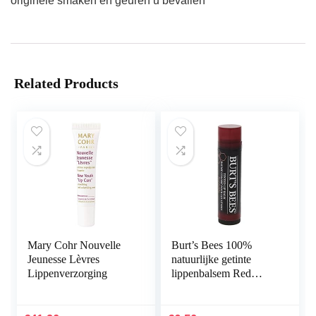
originele smaken en geuren u bevallen
Related Products
Mary Cohr Nouvelle
Burt’s Bees 100%
Jeunesse Lèvres
natuurlijke getinte
Lippenverzorging
lippenbalsem Red
Dahlia, met sheaboter
en plantaardige was, 1
stift