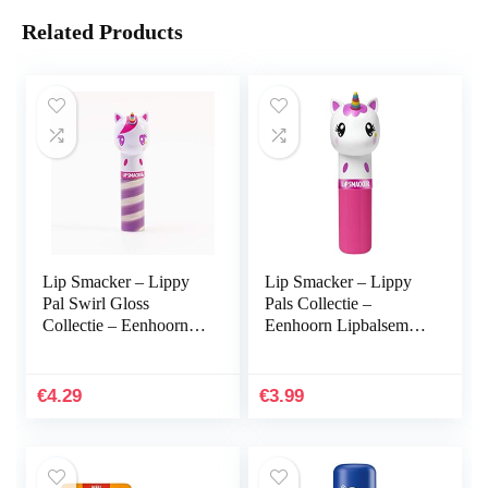
Related Products
Lip Smacker – Lippy
Lip Smacker – Lippy
Pal Swirl Gloss
Pals Collectie –
Collectie – Eenhoorn
Eenhoorn Lipbalsem
Lipbalsem voor
voor Kinderen –
Kinderen – Unicorn
Unicorn Magic Smaak
Frosting Smaak –
– Cadeau voor Meisjes
€
4.29
€
3.99
Lipgloss…
– 1…