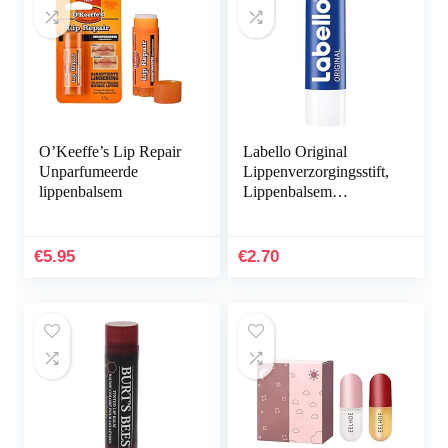
O’Keeffe’s Lip Repair
Labello Original
Unparfumeerde
Lippenverzorgingsstift,
lippenbalsem
Lippenbalsem
Beschermt Tegen
Uitdroging, 1 Stuk
€
5.95
€
2.70