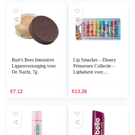
Burt’s Bees Intensieve
Lip Smacker – Disney
Lippenverzorging voor
Prinsessen Collectie –
De Nacht, 7g
Lipbalsem voor
Kinderen – Lipgloss
voor Meisjes in 8
Verschillende
€
7.12
€
13.26
Smaken…