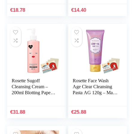
spons zachte fundering
poeder spons…
€
18.78
€
14.40
Rosette Sugoff
Rosette Face Wash
Cleansing Cream –
Age Clear Cleansing
200ml Blotting Paper
Pasta AG 120g – Make
Set…
Off Blotting Paper Set
€
31.88
€
25.88