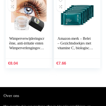
Wimperverwijderingscr
Amazon-merk – Belei
ème, anti-irritatie enten
– Gezichtsdoekjes met
Wimperverlengingsver
vitamine C, biologisch
wijderaar Lijm
afbreekbaar, 6 x 25
Zelfklevende gel
doekjes (150 doekjes in
Crème verwijderen…
totaal)
€
8.04
€
7.66
Over ons