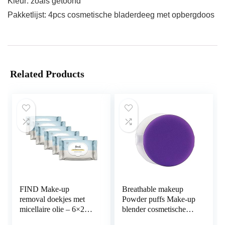
Kleur: zoals getoond
Pakketlijst: 4pcs cosmetische bladerdeeg met opbergdoos
Related Products
FIND Make-up
Breathable makeup
removal doekjes met
Powder puffs Make-up
micellaire olie – 6×25
blender cosmetische
doekjes (150 doekjes)
bladerdeeg make-up