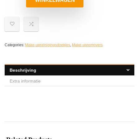
WINKELWAGEN
Categories:
Make-upreinigingsdoekjes
,
Make-upremovers
Beschrijving
Extra informatie