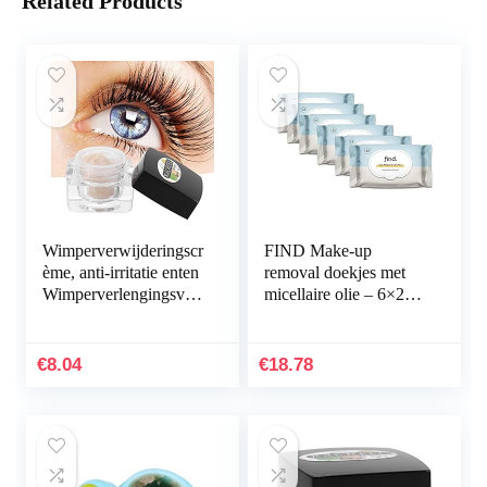
Related Products
Wimperverwijderingscr
FIND Make-up
ème, anti-irritatie enten
removal doekjes met
Wimperverlengingsver
micellaire olie – 6×25
wijderaar Lijm
doekjes (150 doekjes)
Zelfklevende gel
Crème verwijderen…
€
8.04
€
18.78