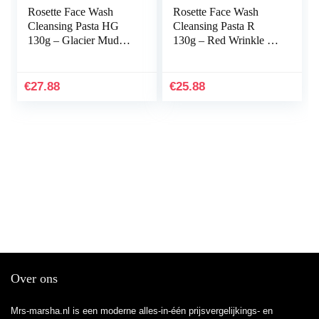
Rosette Face Wash
Rosette Face Wash
Cleansing Pasta HG
Cleansing Pasta R
130g – Glacier Mud
130g – Red Wrinkle –
Cleanse Blotting Paper
Blotting Paper Set
Set
€
27.88
€
25.88
Over ons
Mrs-marsha.nl is een moderne alles-in-één prijsvergelijkings- en