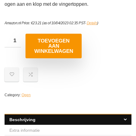
ogen aan en klop met de vingertoppen.
Amazon.nl Price:
€
23.21
(as of 10/04/2023 02:35 PST-
Details
)
TOEVOEGEN
AAN
WINKELWAGEN
Category:
Ogen
Beschrijving
Extra informatie