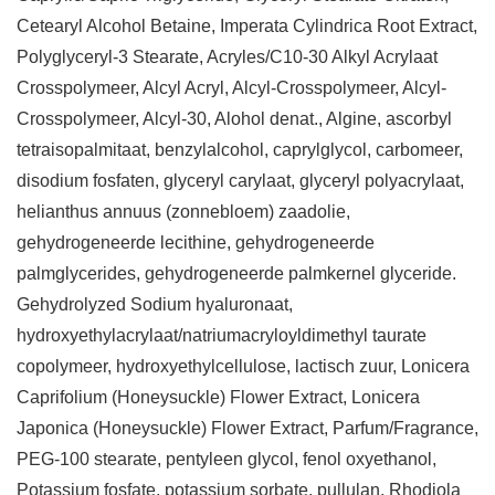
Cetearyl Alcohol Betaine, Imperata Cylindrica Root Extract,
Polyglyceryl-3 Stearate, Acryles/C10-30 Alkyl Acrylaat
Crosspolymeer, Alcyl Acryl, Alcyl-Crosspolymeer, Alcyl-
Crosspolymeer, Alcyl-30, Alohol denat., Algine, ascorbyl
tetraisopalmitaat, benzylalcohol, caprylglycol, carbomeer,
disodium fosfaten, glyceryl carylaat, glyceryl polyacrylaat,
helianthus annuus (zonnebloem) zaadolie,
gehydrogeneerde lecithine, gehydrogeneerde
palmglycerides, gehydrogeneerde palmkernel glyceride.
Gehydrolyzed Sodium hyaluronaat,
hydroxyethylacrylaat/natriumacryloyldimethyl taurate
copolymeer, hydroxyethylcellulose, lactisch zuur, Lonicera
Caprifolium (Honeysuckle) Flower Extract, Lonicera
Japonica (Honeysuckle) Flower Extract, Parfum/Fragrance,
PEG-100 stearate, pentyleen glycol, fenol oxyethanol,
Potassium fosfate, potassium sorbate, pullulan, Rhodiola