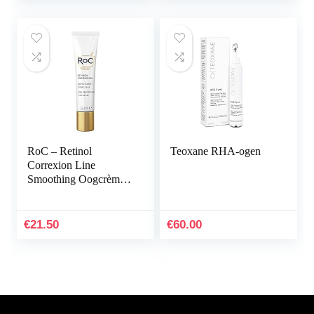
RoC – Retinol
Teoxane RHA-ogen
Correxion Line
Smoothing Oogcrème
– Anti-Rimpel en
Huidveroudering –
Vermindert Zichtbaar
€
21.50
€
60.00
Wallen en…