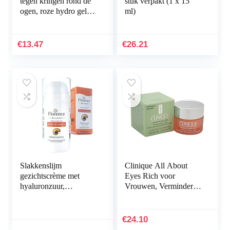
tegen kringen rond de
stuk verpakt (1 x 15
ogen, roze hydro gel
ml)
eye patch,
hyaluronzuur en
collageen oogpads
€
13.47
€
26.21
oogmasker voor…
Slakkenslijm
Clinique All About
gezichtscrème met
Eyes Rich voor
hyaluronzuur,
Vrouwen, Vermindert
collageen en vitamine
Kringen, 15 ml
C, E – anti-aging, anti-
rimpel, anti-vlekkengel
€
24.10
crème…