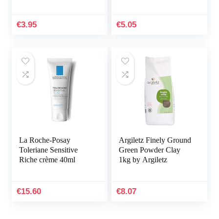
lippenbalsem, Originele
stuk verpakt (1 x 18
Bijenwas, 4.25 g
ml)
€
3.95
€
5.05
La Roche-Posay
Argiletz Finely Ground
Toleriane Sensitive
Green Powder Clay
Riche crème 40ml
1kg by Argiletz
€
15.60
€
8.07