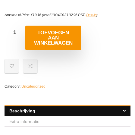
Amazon.nl Price:
€
19.16
(as of 10/04/2023 02:26 PST-
Details
)
TOEVOEGEN
AAN
WINKELWAGEN
Category:
Uncategorized
Beschrijving
Extra informatie