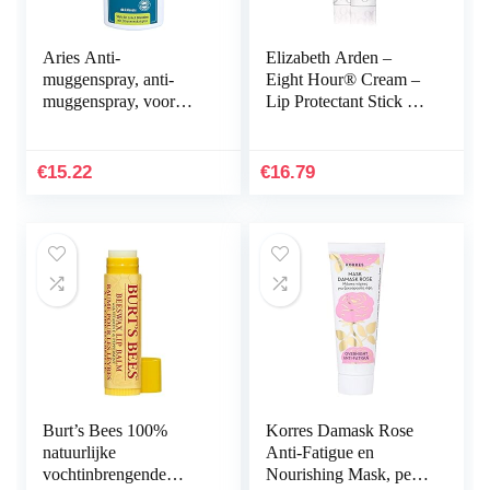
Aries Anti-
Elizabeth Arden –
muggenspray, anti-
Eight Hour® Cream –
muggenspray, voor
Lip Protectant Stick –
lichaam en gezicht, 100
SPF 15 – 3,7 g
ml
€
15.22
€
16.79
Burt’s Bees 100%
Korres Damask Rose
natuurlijke
Anti-Fatigue en
vochtinbrengende
Nourishing Mask, per