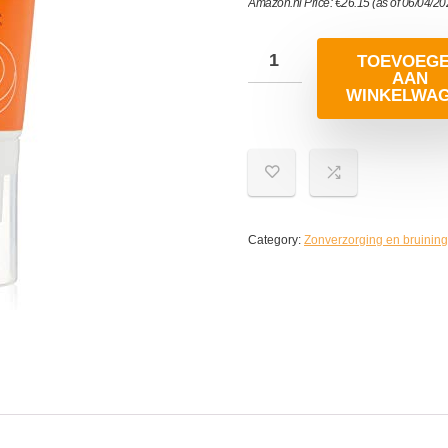
Amazon.nl Price:
€
26.15
(as of 06/04/2
TOEVOEG
AAN
WINKELWA
Category:
Zonverzorging en bruining