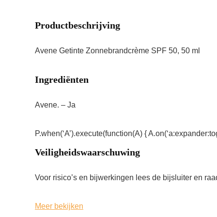
Productbeschrijving
Avene Getinte Zonnebrandcrème SPF 50, 50 ml
Ingrediënten
Avene. – Ja
P.when(‘A’).execute(function(A) { A.on(‘a:expander:tog
Veiligheidswaarschuwing
Voor risico’s en bijwerkingen lees de bijsluiter en raa
Meer bekijken