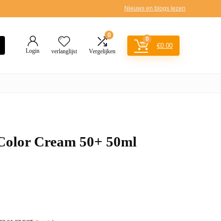
Nieuws en blogs lezen
0
0
€
0.00
Login
verlanglijst
Vergelijken
Color Cream 50+ 50ml