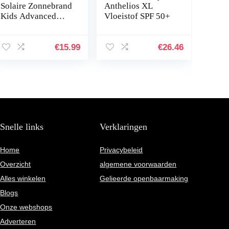
Solaire Zonnebrand
Anthelios XL
Kids Advanced
Vloeistof SPF 50+
Sensitive SPF 50 –
150 ml
€
15.99
€
26.46
Snelle links
Verklaringen
Home
Privacybeleid
Overzicht
algemene voorwaarden
Alles winkelen
Gelieerde openbaarmaking
Blogs
Onze webshops
Adverteren