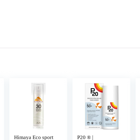
Himaya Eco sport
P20 ® |