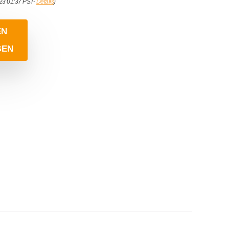
023 01:37 PST-
Details
)
EN
GEN