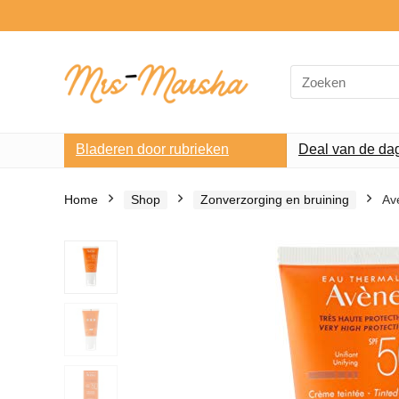
Search
for:
Bladeren door rubrieken
Deal van de da
Home
Shop
Zonverzorging en bruining
Av