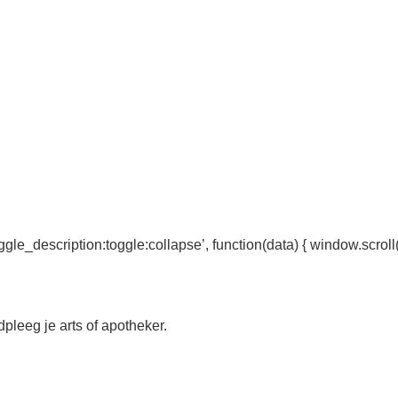
gle_description:toggle:collapse’, function(data) { window.scroll(
dpleeg je arts of apotheker.