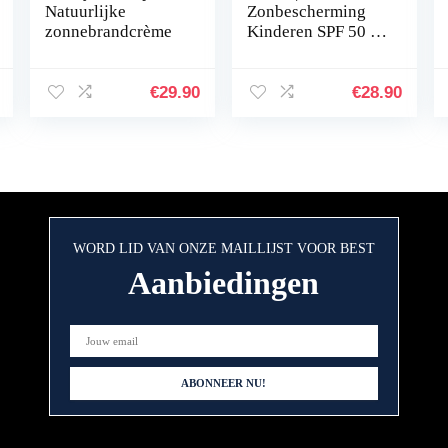
Natuurlijke
Zonbescherming
zonnebrandcrème
Kinderen SPF 50 |
Daylong
Zonnecrème SPF
50 in spray formaat
€
29.90
€
28.90
voor Zeer Hoge
Bescherming tegen
UVA…
WORD LID VAN ONZE MAILLIJST VOOR BEST
Aanbiedingen