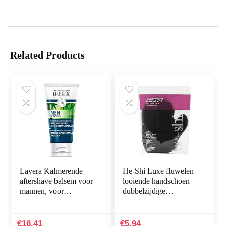
Related Products
Lavera Kalmerende
He-Shi Luxe fluwelen
aftershave balsem voor
looiende handschoen –
mannen, voor
dubbelzijdige
gevoelige huid,
herbruikbare en
veganistisch (1 x 50
wasbare looiende
ml)
handschoen –
€
16.41
€
5.94