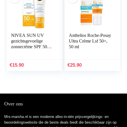
NIVEA SUN UV
Anthelios Roche-Posay
gezichtsgevoelige
Ultra Crème Lsf 50+,
zonnecrème SPF 50+
50 ml
(50 ml), gezichtscrème
met SPF 50+ voor de
gevoelige huid…
€
15.90
€
25.90
Over ons
Mrs-marsha.nl is een moderne alles-in-één prijsvergelijkings- en
beoordelingswebsite die de beste deals biedt die beschikbaar zijn op