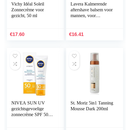
Vichy Idéal Soleil
Lavera Kalmerende
Zonnecrème voor
aftershave balsem voor
gezicht, 50 ml
mannen, voor
gevoelige huid,
veganistisch (1 x 50
ml)
€
17.60
€
16.41
NIVEA SUN UV
St. Moriz 5in1 Tanning
gezichtsgevoelige
Mousse Dark 200ml
zonnecrème SPF 50+
(50 ml), gezichtscrème
met SPF 50+ voor de