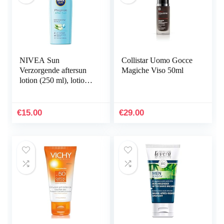
NIVEA Sun
Collistar Uomo Gocce
Verzorgende aftersun
Magiche Viso 50ml
lotion (250 ml), lotion
met kalmerende
werking na het
zonnebaden, aftersun
€
15.00
€
29.00
met…