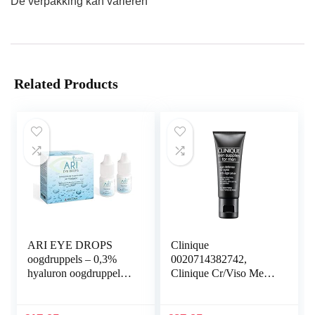
De verpakking kan variëren
Related Products
ARI EYE DROPS
Clinique
oogdruppels – 0,3%
0020714382742,
hyaluron oogdruppels
Clinique Cr/Viso Men
tegen droge ogen –
Age Defense Eyes 15
hydraterend en
Ml, Oogcontour,