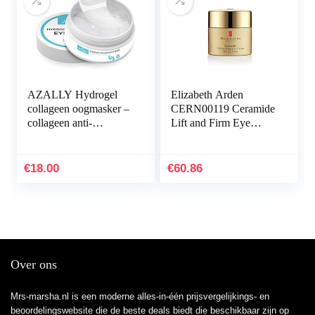
AZALLY Hydrogel
Elizabeth Arden
collageen oogmasker –
CERN00119 Ceramide
collageen anti-
Lift and Firm Eye
veroudert onder
Cream SPF 15 PA,
oogpatches, onder
hydraterende
oogzakken,
oogcrème, anti-aging
€
18.00
€
60.86
behandeling van…
crème…
Over ons
Mrs-marsha.nl is een moderne alles-in-één prijsvergelijkings- en
beoordelingswebsite die de beste deals biedt die beschikbaar zijn op