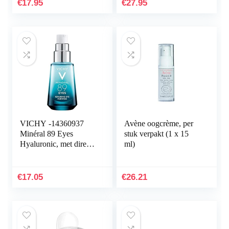
kalmerend (2 x 10 ml)
Veelkleurig, U, Man
€
17.95
€
27.95
VICHY -14360937
Avène oogcrème, per
Minéral 89 Eyes
stuk verpakt (1 x 15
Hyaluronic, met direct
ml)
effect voor de ogen, 15
ml (1er Pack),kleurloos
€
17.05
€
26.21