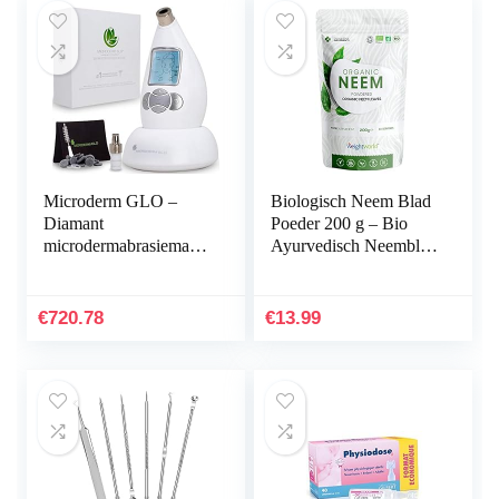
Microderm GLO –
Biologisch Neem Blad
Diamant
Poeder 200 g – Bio
microdermabrasiemachi
Ayurvedisch Neemblad
ne en zuiggereedschap,
poeder van hoge
klinische
kwaliteit – 80 porties
microdermabrasiekit
vegan en…
€
720.78
€
13.99
voor anti-aging…