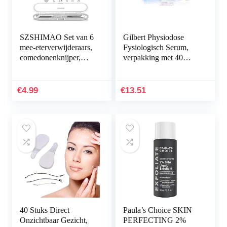
SZSHIMAO Set van 6
Gilbert Physiodose
mee-eterverwijderaars,
Fysiologisch Serum,
comedonenknijper,
verpakking met 40
dubbelzijdig, van
doses , 5 ml per dosis
roestvrij staal, acne en
whiteheads voor…
€
4.99
€
13.51
40 Stuks Direct
Paula’s Choice SKIN
Onzichtbaar Gezicht,
PERFECTING 2%