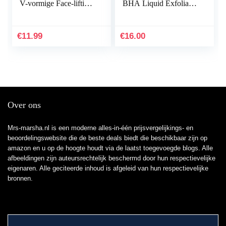
V-vormige Face-lifting
BHA Liquid Exfoliant
Onzichtbare
– Exfolieert het Gezicht
Gezichtssticker, Nek-
met Salicylzuur – gaat
en Oogliftset voor
Puistjes, Grove…
€
11.99
€
16.00
Woman’s…
Over ons
Mrs-marsha.nl is een moderne alles-in-één prijsvergelijkings- en
beoordelingswebsite die de beste deals biedt die beschikbaar zijn op
amazon en u op de hoogte houdt via de laatst toegevoegde blogs. Alle
afbeeldingen zijn auteursrechtelijk beschermd door hun respectievelijke
eigenaren. Alle geciteerde inhoud is afgeleid van hun respectievelijke
bronnen.