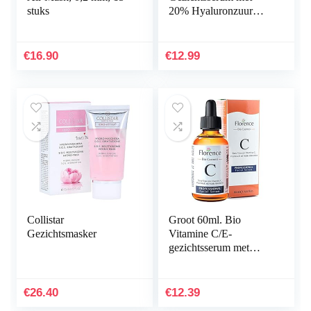
stuks
20% Hyaluronzuur
voor Littekens, Anti-
Aging, Anti-Rimpel,
Donkere Kringen en
€
16.90
€
12.99
Fijne…
Collistar
Groot 60ml. Bio
Gezichtsmasker
Vitamine C/E-
gezichtsserum met
Hyaluronzuur.
Dermaroller Geschikt.
Gezichtsserum met…
€
26.40
€
12.39