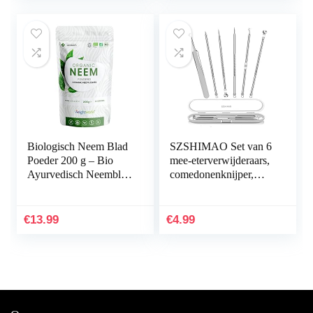
Biologisch Neem Blad
SZSHIMAO Set van 6
Poeder 200 g – Bio
mee-eterverwijderaars,
Ayurvedisch Neemblad
comedonenknijper,
poeder van hoge
dubbelzijdig, van
kwaliteit – 80 porties
roestvrij staal, acne en
vegan en…
whiteheads voor…
€
13.99
€
4.99