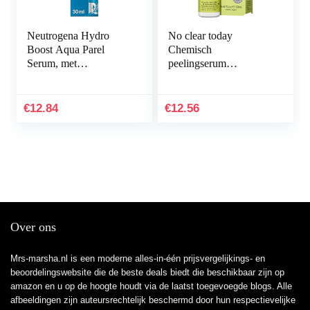
Neutrogena Hydro
No clear today
Boost Aqua Parel
Chemisch
Serum, met
peelingserum
hyaluronzuur en
AHA/PHA – chemisch
vitamine E parels, voor
gezichtspeeling serum
de vermoeide huid met
vermindert roodheid en
€
12.84
€
12.56
direct…
irritatie…
Over ons
Mrs-marsha.nl is een moderne alles-in-één prijsvergelijkings- en
beoordelingswebsite die de beste deals biedt die beschikbaar zijn op
amazon en u op de hoogte houdt via de laatst toegevoegde blogs. Alle
afbeeldingen zijn auteursrechtelijk beschermd door hun respectievelijke