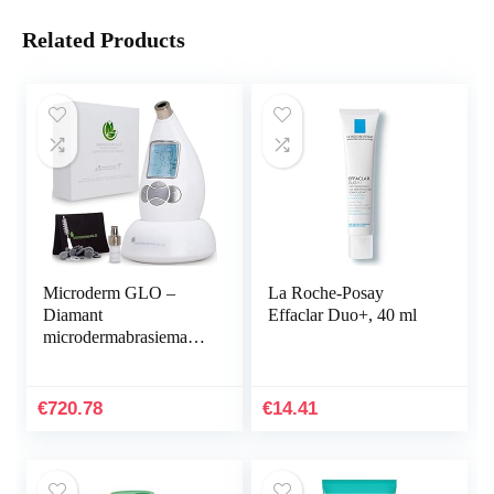
Related Products
Microderm GLO –
La Roche-Posay
Diamant
Effaclar Duo+, 40 ml
microdermabrasiemachi
ne en zuiggereedschap,
klinische
microdermabrasiekit
€
720.78
€
14.41
voor anti-aging…