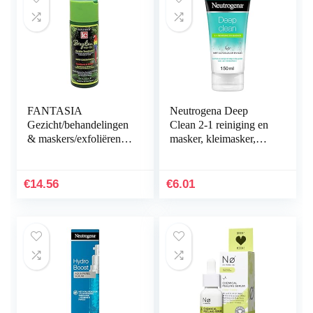
FANTASIA
Neutrogena Deep
Gezicht/behandelingen
Clean 2-1 reiniging en
& maskers/exfoliëren &
masker, kleimasker,
Cleansing Masks, 171
verfrissende
ml
gezichtsreiniging en
gezichtsmasker met…
€
14.56
€
6.01