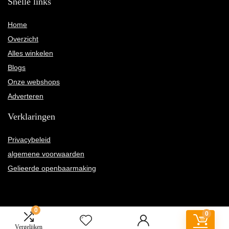
Snelle links
Home
Overzicht
Alles winkelen
Blogs
Onze webshops
Adverteren
Verklaringen
Privacybeleid
algemene voorwaarden
Gelieerde openbaarmaking
0
0
2022 © Mrs-marsha.nl Alle rechten voorbehouden
Vergelijken