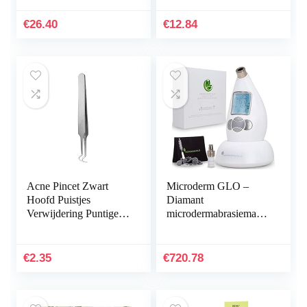
vitamine E parels, voor
de vermoeide huid met
€
26.40
€
12.84
direct…
Acne Pincet Zwart
Microderm GLO –
Hoofd Puistjes
Diamant
Verwijdering Puntige
microdermabrasiemachi
Bend Gib Hoofd
ne en zuiggereedschap,
Gezicht Care
klinische
Gereedschap Mee-eter
microdermabrasiekit
€
2.35
€
720.78
Comedone Acne…
voor anti-aging…