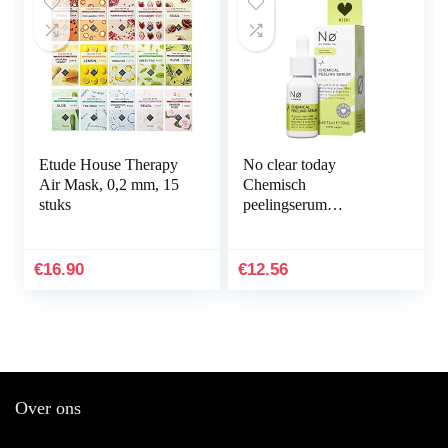
Etude House Therapy
No clear today
Air Mask, 0,2 mm, 15
Chemisch
stuks
peelingserum
AHA/PHA – chemisch
gezichtspeeling serum
vermindert roodheid en
€
16.90
€
12.56
irritatie…
Over ons