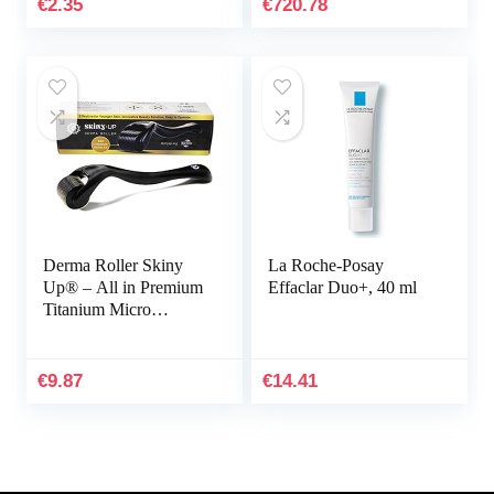
€
2.35
€
720.78
Comedone Acne…
voor anti-aging…
Derma Roller Skiny
La Roche-Posay
Up® – All in Premium
Effaclar Duo+, 40 ml
Titanium Micro
Needles/Many Good
Sizes for
Choice/Instructions in
€
9.87
€
14.41
German and…