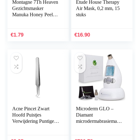
Montagne 7Th Heaven
Etude House Therapy
Gezichtsmasker
Air Mask, 0,2 mm, 15
Manuka Honey Peel-
stuks
Off, 10 ml
€
1.79
€
16.90
Acne Pincet Zwart
Microderm GLO –
Hoofd Puistjes
Diamant
Verwijdering Puntige
microdermabrasiemachi
Bend Gib Hoofd
ne en zuiggereedschap,
Gezicht Care
klinische
Gereedschap Mee-eter
microdermabrasiekit