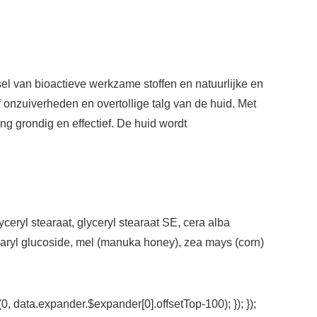
 van bioactieve werkzame stoffen en natuurlijke en
 onzuiverheden en overtollige talg van de huid. Met
ng grondig en effectief. De huid wordt
yceryl stearaat, glyceryl stearaat SE, cera alba
tearyl glucoside, mel (manuka honey), zea mays (corn)
0, data.expander.$expander[0].offsetTop-100); }); });