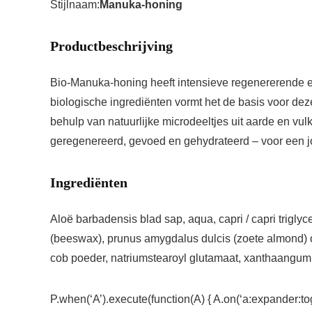
Stijlnaam:
Manuka-honing
Productbeschrijving
Bio-Manuka-honing heeft intensieve regenererende e
biologische ingrediënten vormt het de basis voor dez
behulp van natuurlijke microdeeltjes uit aarde en vul
geregenereerd, gevoed en gehydrateerd – voor een jo
Ingrediënten
Aloë barbadensis blad sap, aqua, capri / capri triglyce
(beeswax), prunus amygdalus dulcis (zoete almond) oli
cob poeder, natriumstearoyl glutamaat, xanthaangum, 
P.when(‘A’).execute(function(A) { A.on(‘a:expander:tog