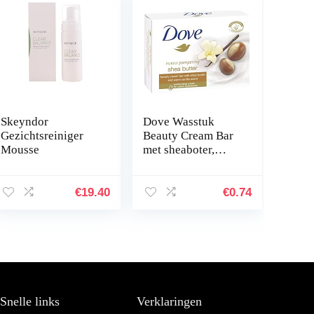
Skeyndor
Dove Wasstuk
Gezichtsreiniger
Beauty Cream Bar
Mousse
met sheaboter,
vanille en 11/10 4
moisturizer en
milde
€
19.40
€
0.74
reinigingssubstans
en voor dagelijks…
Snelle links
Verklaringen