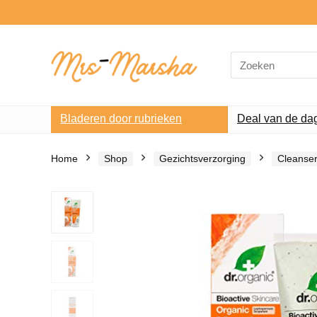
Search
for:
Bladeren door rubrieken
Deal van de da
Home
Shop
Gezichtsverzorging
Cleanse