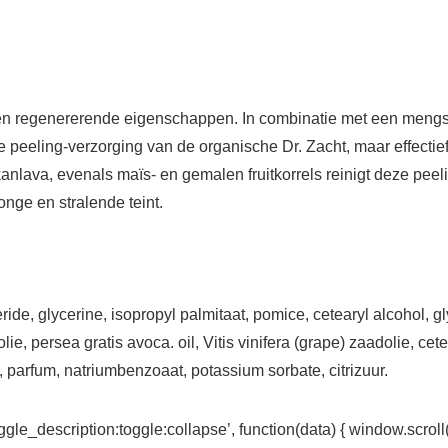
n regenererende eigenschappen. In combinatie met een mengsel
e peeling-verzorging van de organische Dr. Zacht, maar effectief
kanlava, evenals maïs- en gemalen fruitkorrels reinigt deze peeli
nge en stralende teint.
ride, glycerine, isopropyl palmitaat, pomice, cetearyl alcohol, gl
e, persea gratis avoca. oil, Vitis vinifera (grape) zaadolie, ce
parfum, natriumbenzoaat, potassium sorbate, citrizuur.
gle_description:toggle:collapse’, function(data) { window.scroll(