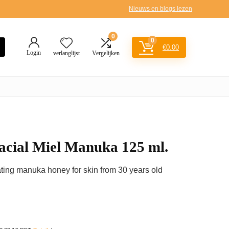
Nieuws en blogs lezen
0
0
€
0.00
Login
verlanglijst
Vergelijken
acial Miel Manuka 125 ml.
ating manuka honey for skin from 30 years old