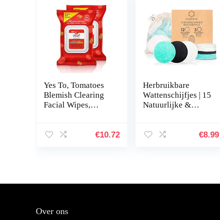
Yes To, Tomatoes
Herbruikbare
Blemish Clearing
Wattenschijfjes | 15
Facial Wipes,
Natuurlijke &
Unclogs Pores and
Organische
Breaks Down
Bamboe Katoenen
Blemishes, 30
Pads | Wasbare
€
10.72
€
8.99
Wipes Duo Pack
Wattenschijfjes |
Herbruikbare…
Over ons