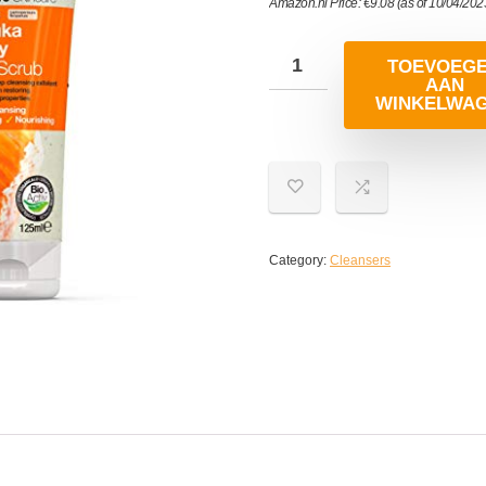
Amazon.nl Price:
€
9.08
(as of 10/04/20
TOEVOEG
AAN
WINKELWA
Category:
Cleansers