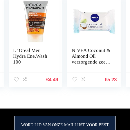
L ‘Oreal Men
NIVEA Coconut &
Hydra Ene.Wash
Almond Oil
100
verzorgende zeep
in een verpakking
van 1 (1 x 90 g),
romige zeep met
€
4.49
€
5.23
een delicate,
frisse…
WORD LID VAN ONZE MAILLIJST VOOR BEST