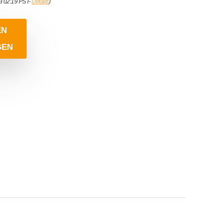
23 02:19 PST-
Details
)
EN
GEN