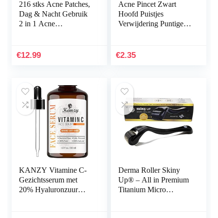
216 stks Acne Patches,
Acne Pincet Zwart
Dag & Nacht Gebruik
Hoofd Puistjes
2 in 1 Acne
Verwijdering Puntige
Absorberende Puistje
Bend Gib Hoofd
Patches, Onzichtbare
Gezicht Care
Effectieve…
Gereedschap Mee-eter
€
12.99
€
2.35
Comedone Acne…
KANZY Vitamine C-
Derma Roller Skiny
Gezichtsserum met
Up® – All in Premium
20% Hyaluronzuur
Titanium Micro
voor Littekens, Anti-
Needles/Many Good
Aging, Anti-Rimpel,
Sizes for