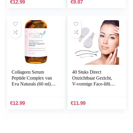
Donkere Kringen en
Choice/Instructions in
€
12.99
€
9.87
Fijne…
German and…
Collageen Serum
40 Stuks Direct
Peptide Complex van
Onzichtbaar Gezicht,
Eva Naturals (60 ml) –
V-vormige Face-lifting
Rimpels Verminderen
Onzichtbare
met Beste
Gezichtssticker, Nek-
Antiveroudering
en Oogliftset voor
€
12.99
€
11.99
Gezichtsserum…
Woman’s…