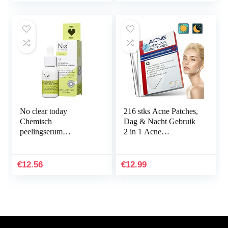
No clear today
216 stks Acne Patches,
Chemisch
Dag & Nacht Gebruik
peelingserum
2 in 1 Acne
AHA/PHA – chemisch
Absorberende Puistje
gezichtspeeling serum
Patches, Onzichtbare
vermindert roodheid en
Effectieve…
€
12.56
€
12.99
irritatie…