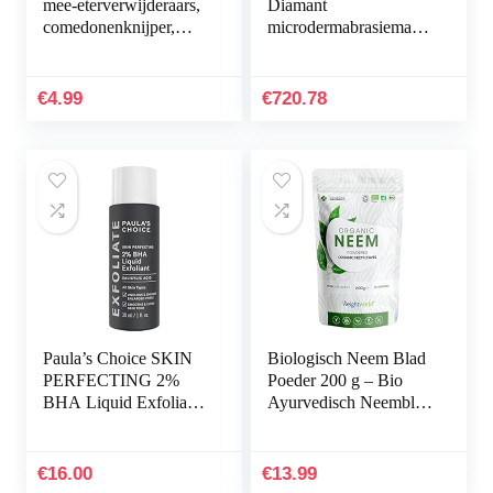
mee-eterverwijderaars,
Diamant
comedonenknijper,
microdermabrasiemachi
dubbelzijdig, van
ne en zuiggereedschap,
roestvrij staal, acne en
klinische
whiteheads voor…
microdermabrasiekit
€
4.99
€
720.78
voor anti-aging…
Paula’s Choice SKIN
Biologisch Neem Blad
PERFECTING 2%
Poeder 200 g – Bio
BHA Liquid Exfoliant
Ayurvedisch Neemblad
– Exfolieert het Gezicht
poeder van hoge
met Salicylzuur – gaat
kwaliteit – 80 porties
Puistjes, Grove…
vegan en…
€
16.00
€
13.99