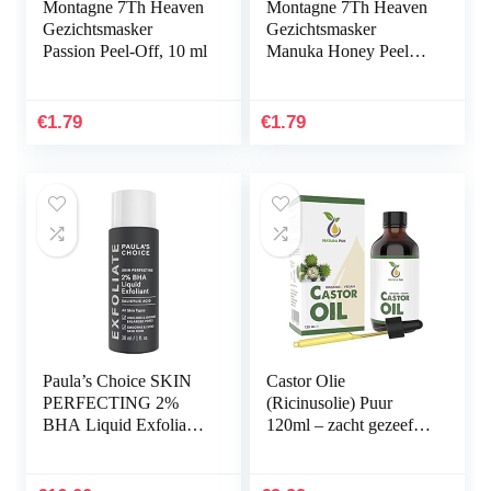
Montagne 7Th Heaven
Montagne 7Th Heaven
Gezichtsmasker
Gezichtsmasker
Passion Peel-Off, 10 ml
Manuka Honey Peel-
Off, 10 ml
€
1.79
€
1.79
Paula’s Choice SKIN
Castor Olie
PERFECTING 2%
(Ricinusolie) Puur
BHA Liquid Exfoliant
120ml – zacht gezeefd
– Exfolieert het Gezicht
voor eenvoudige
met Salicylzuur – gaat
toepassing – Castor Oil
Puistjes, Grove…
natuurlijk serum