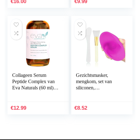
€
16.00
€
9.99
voor…
Collageen Serum
Gezichtsmasker,
Peptide Complex van
mengkom, set van
Eva Naturals (60 ml) –
siliconen,
Rimpels Verminderen
gezichtsmasker, kom
met Beste
met borstel, stick,
Antiveroudering
spatel, kleimasker…
€
12.99
€
8.52
Gezichtsserum…